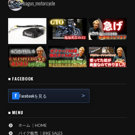
bagus_motorcycle
■ FACEBOOK
Facebookを見る
■ MENU
ホーム ｜HOME
バイク販売 ｜BIKE SALES