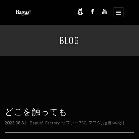
コ
ナ
ン
ビ
BLOG
テ
ゲ
ン
ー
ツ
シ
へ
ョ
ス
ン
キ
に
ッ
移
プ
動
どこを触っても
2023.08.31 |
Bagus!
,
Factory
,
ゼファー750
,
ブログ
,
担当:本間
|