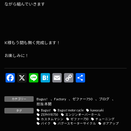
ながら組んでいきます
K様もう間も無く完成します！
お楽しみに！
F
X
Li
H
E
C
共
ac
n
at
m
o
有
e
e
e
ai
p
Bagus!
、
Factory
、
ゼファー750
、
ブログ
、
カテゴリー
b
n
l
y
担当:本間
Bagus!
Bagus! motor cycle
kawasaki
タグ
o
a
Li
ZEPHYR750
エンジンオーバーホール
カスタムマシン
ゼファー750
チューニング
o
n
バイク
バグースモーターサイクル
ボアアップ