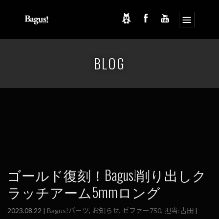
コ
ナ
ン
ビ
BLOG
テ
ゲ
ン
ー
ツ
シ
へ
ョ
ス
ン
キ
に
ッ
移
プ
動
ゴールド復刻！Bagus!削り出しク
ラッチアーム5mmロング
2023.08.22 |
Bagus!パーツ
,
お知らせ
,
ゼファー750
,
担当:古田
|