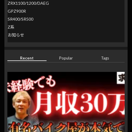
ZRX1100/1200/DAEG
GPZ900R
SR400/SR500
Z系
お知らせ
Recent
Popular
Tags