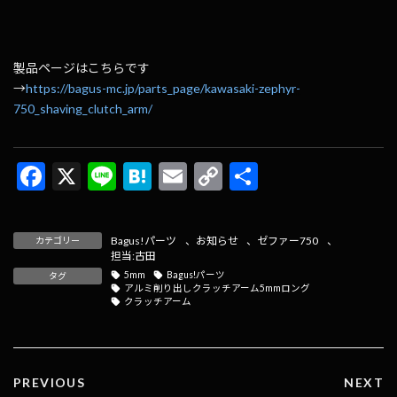
製品ページはこちらです
→
https://bagus-mc.jp/parts_page/kawasaki-zephyr-
750_shaving_clutch_arm/
F
X
Li
H
E
C
共
ac
n
at
m
o
有
e
e
e
ai
p
Bagus!パーツ
、
お知らせ
、
ゼファー750
、
カテゴリー
b
n
l
y
担当:古田
5mm
Bagus!パーツ
タグ
o
a
Li
アルミ削り出しクラッチアーム5mmロング
クラッチアーム
o
n
k
k
PREVIOUS
NEXT