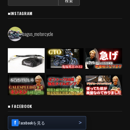
索:
■INSTAGRAM
bagus_motorcycle
■ FACEBOOK
Facebookを見る