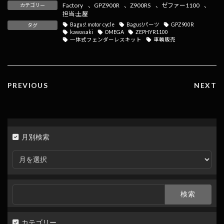
e
e
e
ai
p
Factory
、
GPZ900R
、
Z900RS
、
ゼファー1100
、
カテゴリー
b
n
l
y
担当:土屋
Bagus! motor cycle
Bagus!パーツ
GPZ900R
タグ
o
a
Li
kawasaki
OMEGA
ZEPHYR1100
一体式フェンダーレスキット
車輌販売
o
n
k
k
PREVIOUS
NEXT
月別検索
月
別
検
索
検
索:
カテゴリー