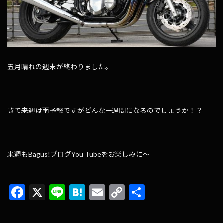
五月晴れの週末が終わりました。
さて来週は雨予報ですがどんな一週間になるのでしょうか！？
来週もBagus!ブログYou Tubeをお楽しみに～
F
X
Li
H
E
C
共
ac
n
at
m
o
有