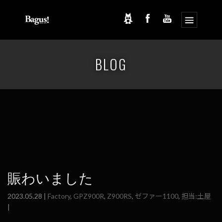
コ
ナ
ン
ビ
BLOG
テ
ゲ
ン
ー
ツ
シ
へ
ョ
ス
ン
キ
に
ッ
移
プ
動
賑わいました
2023.05.28 |
Factory
,
GPZ900R
,
Z900RS
,
ゼファー1100
,
担当:土屋
|