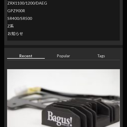
ZRX1100/1200/DAEG
GPZ900R
SR400/SR500
Z系
お知らせ
Recent
Popular
Tags