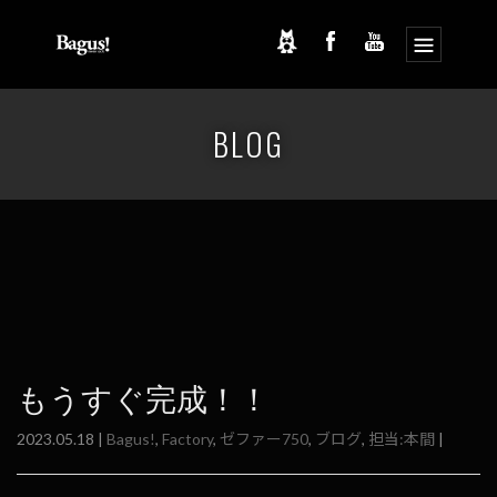
コ
ナ
ン
ビ
BLOG
テ
ゲ
ン
ー
ツ
シ
へ
ョ
ス
ン
キ
に
ッ
移
プ
動
もうすぐ完成！！
2023.05.18 |
Bagus!
,
Factory
,
ゼファー750
,
ブログ
,
担当:本間
|