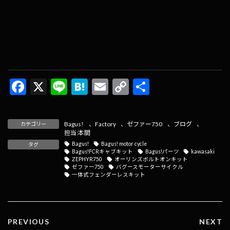
F
X
Li
H
E
C
共
ac
n
at
m
o
有
e
e
e
ai
p
Bagus!
、
Factory
、
ゼファー750
、
ブログ
、
カテゴリー
b
n
l
y
担当:本間
Bagus!
Bagus! motor cycle
タグ
o
a
Li
Bagus!FCRキャブキット
Bagus!パーツ
kawasaki
ZEPHYR750
オーリンズボルトオンキット
o
n
ゼファー750
バグースモーターサイクル
一体式フェンダーレスキット
k
k
PREVIOUS
NEXT