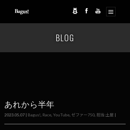
コ
ナ
ン
ビ
BLOG
テ
ゲ
ン
ー
ツ
シ
へ
ョ
ス
ン
キ
に
ッ
移
プ
動
あれから半年
2023.05.07 |
Bagus!
,
Race
,
YouTube
,
ゼファー750
,
担当:土屋
|