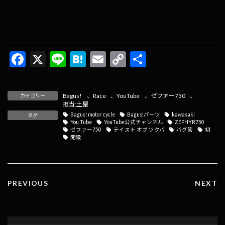
F
X
Li
H
E
C
共
ac
n
at
m
o
有
e
e
e
ai
p
Bagus!
、
Race
、
YouTube
、
ゼファー750
、
カテゴリー
b
n
l
y
担当:土屋
Bagus! motor cycle
Bagus!パーツ
kawasaki
タグ
o
a
Li
You Tube
YouTube公式チャンネル
ZEPHYR750
ゼファー750
テイスト オブ ツクバ
バグ管
初
o
n
開設
k
k
PREVIOUS
NEXT