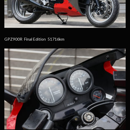
GPZ900R Final Edition 51716km