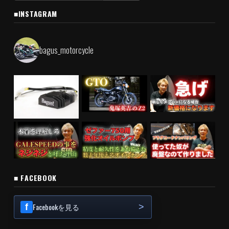
■INSTAGRAM
bagus_motorcycle
■ FACEBOOK
Facebookを見る