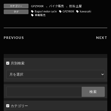
e
e
e
ai
p
GPZ900R
、
バイク販売
、
担当:土屋
カテゴリー
b
n
l
y
Bagus! motor cycle
GPZ900R
kawasaki
タグ
車輌販売
o
a
Li
o
n
k
k
PREVIOUS
NEXT
月別検索
月
別
検
索
検
索:
カテゴリー