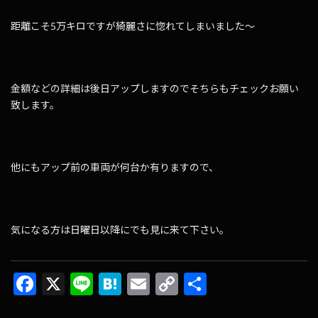
距離こそ5万キロですが綺麗さに惚れてしまいました～
金額などの詳細は後日アップしますのでそちらもチェックお願い
致します。
他にもアップ前の車両が何台か有りますので、
気になる方は日曜日以降にでも見に来て下さい。
F
X
Li
H
E
C
共
ac
n
at
m
o
有