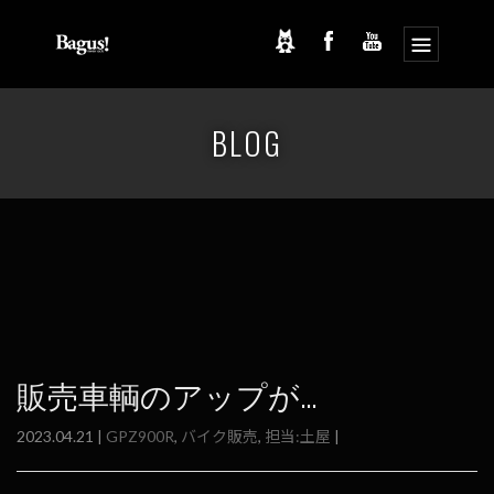
コ
ナ
ン
ビ
BLOG
テ
ゲ
ン
ー
ツ
シ
へ
ョ
ス
ン
キ
に
ッ
移
プ
動
販売車輌のアップが...
2023.04.21 |
GPZ900R
,
バイク販売
,
担当:土屋
|