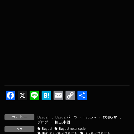
F
X
Li
H
E
C
共
ac
n
at
m
o
有
e
e
e
ai
p
Bagus!
、
Bagus!パーツ
、
Factory
、
お知らせ
、
カテゴリー
b
n
l
y
ブログ
、
担当:本間
Bagus!
Bagus! motor cycle
タグ
o
a
Li
Bagus!FCRキャブキット
FCRキャブキット