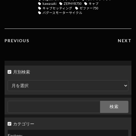
kawasaki
ZEPHYR750
キャブ
o
n
キャブセッティング
ゼファー750
バグースモーターサイクル
k
k
PREVIOUS
NEXT
月別検索
月
別
検
索
検
索:
カテゴリー
Factory