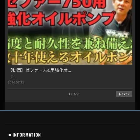
【動画】ゼファー750用強化オ…
こ…
2026.07.31
1 / 379
Next »
■ INFORMATION