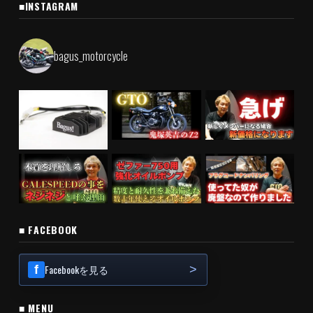
■INSTAGRAM
bagus_motorcycle
■ FACEBOOK
Facebookを見る
■ MENU