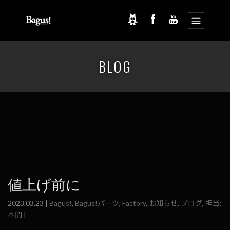
コ
ナ
ン
ビ
BLOG
テ
ゲ
ン
ー
ツ
シ
へ
ョ
ス
ン
キ
に
ッ
移
プ
動
値上げ前に
2023.03.23 |
Bagus!
,
Bagus!パーツ
,
Factory
,
お知らせ
,
ブログ
,
担当:
本間
|