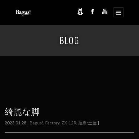
コ
ナ
ン
ビ
BLOG
テ
ゲ
ン
ー
ツ
シ
へ
ョ
ス
ン
キ
に
ッ
移
プ
動
綺麗な脚
2023.01.28 |
Bagus!
,
Factory
,
ZX-12R
,
担当:土屋
|