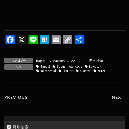
F
X
Li
H
E
C
共
ac
n
at
m
o
有
e
e
e
ai
p
Bagus!
、
Factory
、
ZX-12R
、
担当:土屋
カテゴリー
b
n
l
y
Bagus!
Bagus! motor cycle
kawasaki
タグ
marchesini
OHLINS
sunstar
zx12r
o
a
Li
o
n
k
k
PREVIOUS
NEXT
月別検索