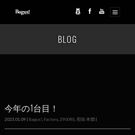
コ
ナ
ン
ビ
BLOG
テ
ゲ
ン
ー
ツ
シ
へ
ョ
ス
ン
キ
に
ッ
移
プ
動
今年の1台目！
2023.01.09 |
Bagus!
,
Factory
,
Z900RS
,
担当:本間
|