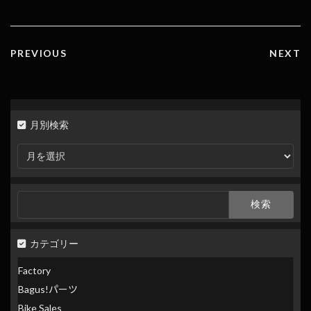
o
n
k
k
PREVIOUS
NEXT
月別検索
月
別
検
索
検
索:
カテゴリー
Factory
Bagus!パーツ
Bike Sales