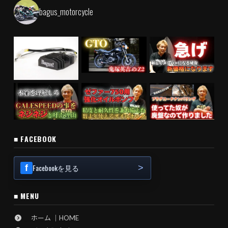
bagus_motorcycle
■ FACEBOOK
Facebookを見る
■ MENU
ホーム ｜HOME