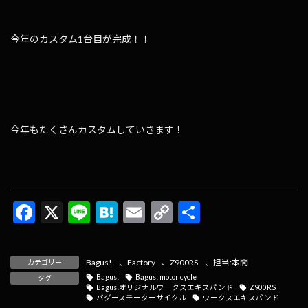
今年のカスタム1台目が完成！！
今年もたくさんカスタムしていきます！
F
X
Li
H
E
C
共
ac
n
at
m
o
有
e
e
e
ai
p
Bagus!
、
Factory
、
Z900RS
、
担当:本間
カテゴリー
b
n
l
y
Bagus!
Bagus! motor cycle
タグ
Bagus!オリジナルワークスエキスパンド
Z900RS
o
a
Li
バグースモーターサイクル
ワークスエキスパンド