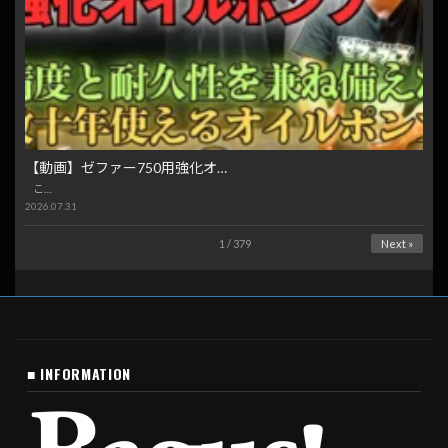
【動画】ゼファー750用強化オ…
こ…
2026.07.31
1 / 379
Next »
■ INFORMATION