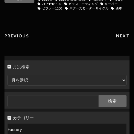
o
a
Li
ZEPHYR1100
ガラスコーティング
キーパー
ゼファー1100
バグースモーターサイクル
洗車
o
n
k
k
PREVIOUS
NEXT
月別検索
月
別
検
索
検
索:
カテゴリー
Factory