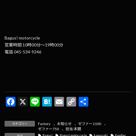
Bagus! motorcycle
営業時間 10時00分～19時00分
電話 045-534-9246
F
X
Li
H
E
C
共
ac
n
at
m
o
有
e
e
e
ai
p
Factory
、
お知らせ
、
ゼファー1100
、
カテゴリー
b
n
l
y
ゼファー750
、
担当:本間
Bagus!
Bagus! motor cycle
kawasaki
KeePer
タグ