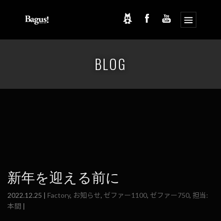
コ
ナ
ン
ビ
BLOG
テ
ゲ
ン
ー
ツ
シ
へ
ョ
ス
ン
キ
に
ッ
移
プ
動
新年を迎える前に
2022.12.25 |
Factory
,
お知らせ
,
ゼファー1100
,
ゼファー750
,
担当:
本間
|