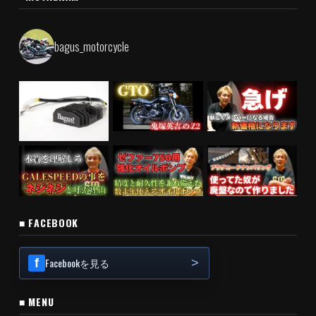
bagus_motorcycle
■ FACEBOOK
Facebookを見る
■ MENU