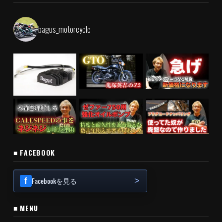
bagus_motorcycle
■ FACEBOOK
Facebookを見る
■ MENU