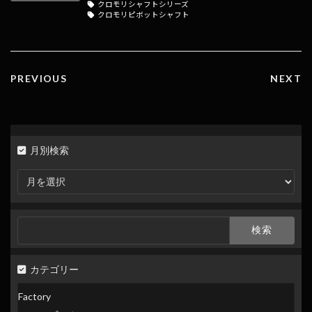
o
a
Li
クロモリシャフトシリーズ
クロモリピボットシャフト
o
n
k
k
PREVIOUS
NEXT
月別検索
月
別
検
索
検
索:
カテゴリー
Factory