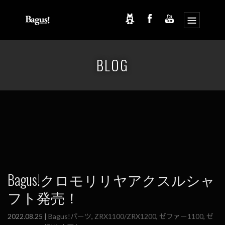
コ
ナ
ン
ビ
BLOG
テ
ゲ
ン
ー
ツ
シ
へ
ョ
ス
ン
キ
に
ッ
移
プ
動
Bagus!クロモリリヤアクスルシャ
フト発売！
2022.08.25 |
Bagus!パーツ
,
ZRX1100/ZRX1200
,
ゼファー1100
,
ゼ