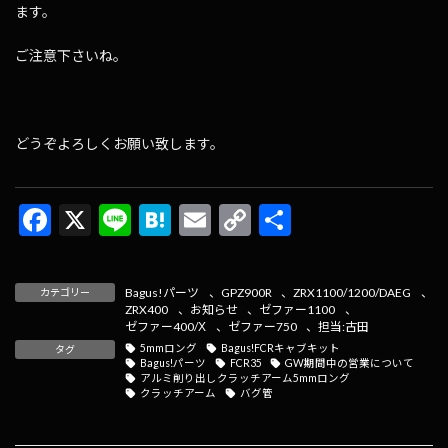
ます。
ご注意下さいね。
どうぞよろしくお願い致します。
F
X
Li
H
E
C
共
ac
n
at
m
o
有
e
e
e
ai
p
Bagus!パーツ
、
GPZ900R
、
ZRX1100/1200/DAEG
、
カテゴリー
b
n
l
y
ZRX400
、
お知らせ
、
ゼファー1100
、
ゼファー400/Χ
、
ゼファー750
、
担当:古田
o
a
Li
5mmロング
Bagus!FCRキャブキット
タグ
Bagus!パーツ
FCR35
GW期間中の営業について
o
n
アルミ削り出しクラッチアーム5mmロング
クラッチアーム
バグ管
k
k