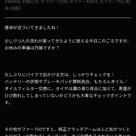
ZRX400
,
お知らせ
,
ゼファー1100
,
ゼファー400/Χ
,
ゼファー750
,
担
当:古田
|
連休が近づいてきましたね！
少しづつ人の流れが戻ってきたように思える今日このごろですが、
お休みの準備は万端ですか？
久しぶりにバイクで出かける方は、しっかりチェックを！
バッテリーの状態やブレーキパッド摩耗具合、もちろんオイル／
オイルフィルター交換に、タイヤは溝の減り具合に加えて、表面が
ひび割れしてしまっていないかどうかも大事なチェックポイントで
す。
その他ゼファー750ですと、純正クラッチアームはふと気がつくと