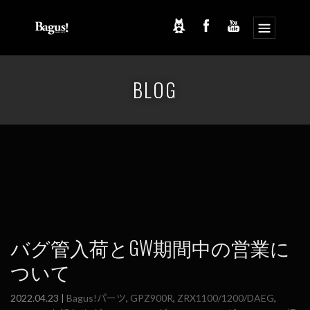
コ
ナ
ン
ビ
BLOG
テ
ゲ
ン
ー
ツ
シ
へ
ョ
ス
ン
キ
に
ッ
移
プ
動
バグ管入荷とGW期間中の営業に
ついて
2022.04.23 |
Bagus!パーツ
,
GPZ900R
,
ZRX1100/1200/DAEG
,