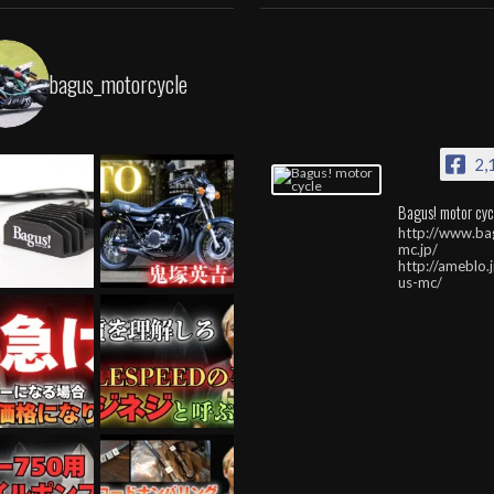
bagus_motorcycle
2,
Bagus! motor cyc
http://www.ba
mc.jp/
http://ameblo.
us-mc/