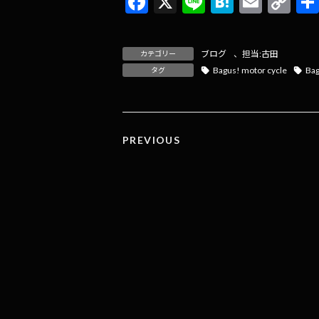
F
X
Li
H
E
C
ac
n
at
m
o
e
e
e
ai
p
ブログ
、
担当:古田
カテゴリー
b
n
l
y
Bagus! motor cycle
Ba
タグ
o
a
Li
o
n
k
k
PREVIOUS