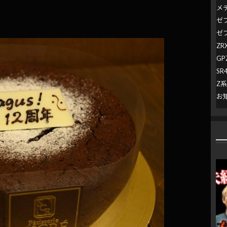
メ
ゼ
ゼ
ZR
GP
SR
Z
お