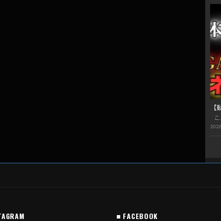
【
こ
2026
TAGRAM
■ FACEBOOK