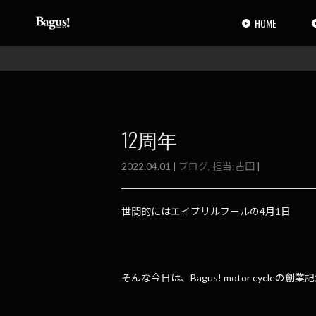
コ
ナ
ン
ビ
HOME
テ
ゲ
ン
ー
ツ
シ
へ
ョ
ス
ン
キ
に
ッ
移
12周年
プ
動
2022.04.01 |
ブログ
,
担当:古田
|
世間的にはエイプリルフールの4月1日
そんな今日は、Bagus! motor cycleの創