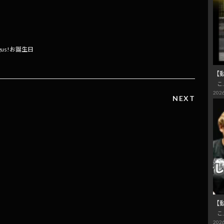
共
有
gus!お誕生日
【
こ
2026
NEXT
【
こ
2026