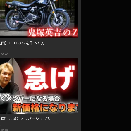
動画】GTOのZ2を作った方…
…
.08.03
動画】お得にメンバーシップ入…
…
.08.02