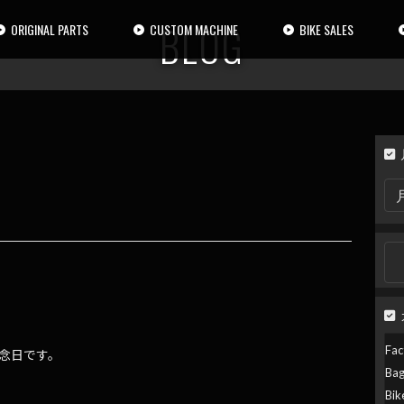
BLOG
ORIGINAL PARTS
CUSTOM MACHINE
BIKE SALES
月
別
検
索
検
索:
Fac
業記念日です。
Ba
Bik