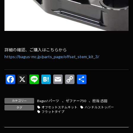
詳細の確認、ご購入はこちらから
https://bagus-mc.jp/parts_page/offset_stem_kit_3/
F
X
Li
H
E
C
共
ac
n
at
m
o
有
e
e
e
ai
p
Bagus!パーツ
、
ゼファー750
、
担当:古田
カテゴリー
b
n
l
y
オフセットステムキット
ハンドルストッパー
タグ
フラットタイプ
o
a
Li
o
n