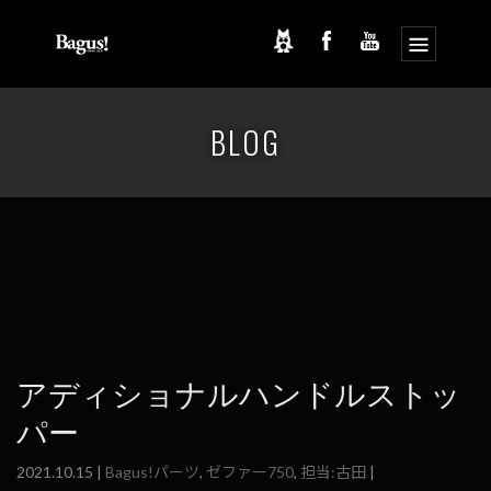
コ
ナ
ン
ビ
BLOG
テ
ゲ
ン
ー
ツ
シ
へ
ョ
ス
ン
キ
に
ッ
移
プ
動
アディショナルハンドルストッ
パー
2021.10.15 |
Bagus!パーツ
,
ゼファー750
,
担当:古田
|