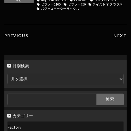
Bagus! motor cycle
kawasaki
カスタムマシン
タグ
o
a
Li
ゼファー1100
ゼファー750
テイスト オブ ツクバ
バグースモーターサイクル
o
n
k
k
PREVIOUS
NEXT
月別検索
月
別
検
索
検
索:
カテゴリー
Factory