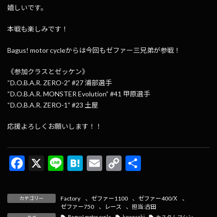
嬉しいです。
本戦も楽しみです！
Bagus! motor cycleからは今回もゼファー三兄弟が参戦！
《参加クラスとゼッケン》
“D.O.B.A.R. ZERO-2” #27 浦部選手
“D.O.B.A.R. MONSTER Evolution” #41 甲原選手
“D.O.B.A.R. ZERO-1” #23 土屋
応援よろしくお願いします！！
F
X
Li
H
E
C
共
ac
n
at
m
o
有
e
e
e
ai
p
Factory
、
ゼファー1100
、
ゼファー400/Χ
、
カテゴリー
b
n
l
y
ゼファー750
、
レース
、
担当:古田