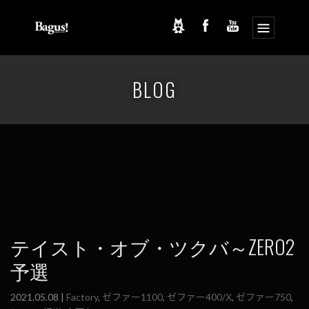
コ
ナ
ン
ビ
BLOG
テ
ゲ
ン
ー
ツ
シ
へ
ョ
ス
ン
キ
に
ッ
移
プ
動
テイスト・オブ・ツクバ～ZERO2
予選
2021.05.08 |
Factory
,
ゼファー1100
,
ゼファー400/Χ
,
ゼファー750
,