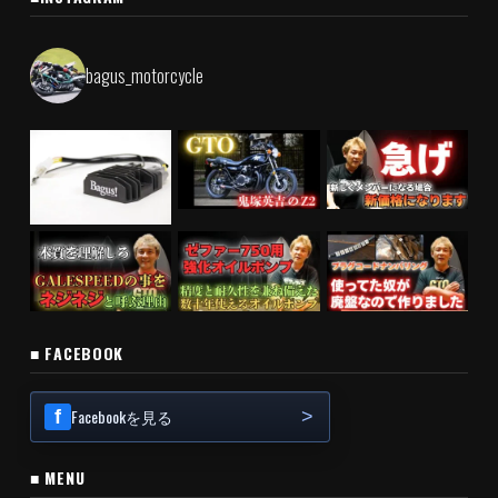
bagus_motorcycle
■ FACEBOOK
Facebookを見る
■ MENU