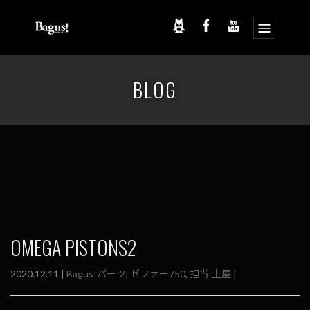
コ
ナ
ン
ビ
BLOG
テ
ゲ
ン
ー
ツ
シ
へ
ョ
ス
ン
キ
に
ッ
移
プ
動
OMEGA PISTONS2
2020.12.11 |
Bagus!パーツ
,
ゼファー750
,
担当:土屋
|