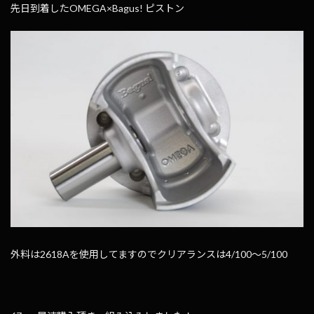
先日到着したOMEGA×Bagus! ピストン
外料は2618Aを使用してますのでクリアランスは4/100～5/100