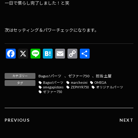
一日で慣らし完了しました！と笑
次はセッティング＆パワーチェックになります。
F
X
Li
H
E
C
共
ac
n
at
m
o
有
e
e
e
ai
p
Bagus!パーツ
、
ゼファー750
、
担当:土屋
カテゴリー
b
n
l
y
Bagus!パーツ
marchesini
OMEGA
タグ
omegapistons
ZEPHYR750
オリジナルパーツ
o
a
Li
ゼファー750
o
n
k
k
PREVIOUS
NEXT