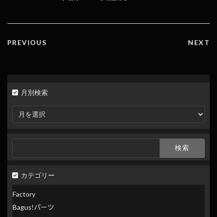
o
n
k
k
PREVIOUS
NEXT
月別検索
月
別
検
索
検
索:
カテゴリー
Factory
Bagus!パーツ