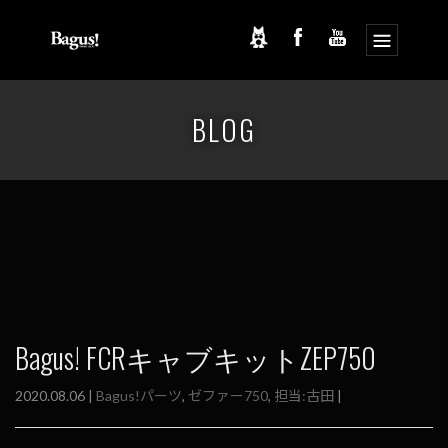
コ
ナ
ン
ビ
BLOG
テ
ゲ
ン
ー
ツ
シ
へ
ョ
ス
ン
キ
に
ッ
移
プ
動
Bagus! FCRキャブキットZEP750
2020.08.06 |
Bagus!パーツ
,
ゼファー750
,
担当:古田
|