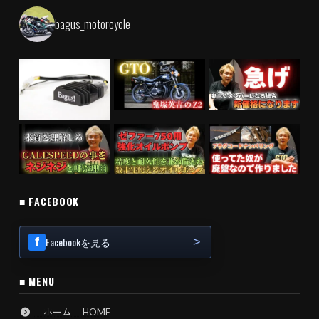
bagus_motorcycle
■ FACEBOOK
Facebookを見る
■ MENU
ホーム ｜HOME