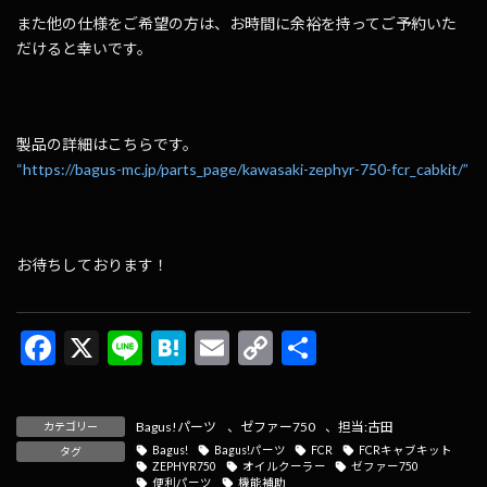
また他の仕様をご希望の方は、お時間に余裕を持ってご予約いた
だけると幸いです。
製品の詳細はこちらです。
“https://bagus-mc.jp/parts_page/kawasaki-zephyr-750-fcr_cabkit/”
お待ちしております！
F
X
Li
H
E
C
共
ac
n
at
m
o
有
e
e
e
ai
p
Bagus!パーツ
、
ゼファー750
、
担当:古田
カテゴリー
b
n
l
y
Bagus!
Bagus!パーツ
FCR
FCRキャブキット
タグ
ZEPHYR750
オイルクーラー
ゼファー750
o
a
Li
便利パーツ
機能補助