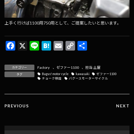
上手く行けば1100用750用として、ご提案したいと思います。
F
X
Li
H
E
C
共
ac
n
at
m
o
有
e
e
e
ai
p
Factory
、
ゼファー1100
、
担当:土屋
カテゴリー
b
n
l
y
Bagus! motor cycle
kawasaki
ゼファー1100
タグ
チョーク移設
バグースモーターサイクル
o
a
Li
o
n
k
k
PREVIOUS
NEXT