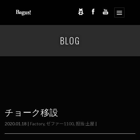
コ
ナ
ン
ビ
BLOG
テ
ゲ
ン
ー
ツ
シ
へ
ョ
ス
ン
キ
に
ッ
移
プ
動
チョーク移設
2020.01.18 |
Factory
,
ゼファー1100
,
担当:土屋
|