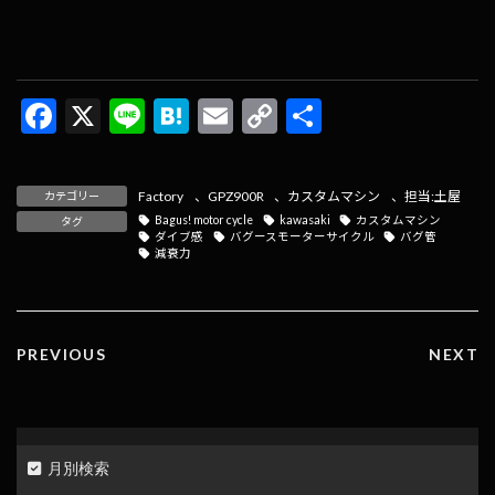
F
X
Li
H
E
C
共
ac
n
at
m
o
有
e
e
e
ai
p
Factory
、
GPZ900R
、
カスタムマシン
、
担当:土屋
カテゴリー
b
n
l
y
Bagus! motor cycle
kawasaki
カスタムマシン
タグ
ダイブ感
バグースモーターサイクル
バグ管
o
a
Li
減衰力
o
n
k
k
PREVIOUS
NEXT
月別検索