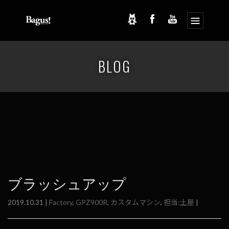
コ
ナ
ン
ビ
BLOG
テ
ゲ
ン
ー
ツ
シ
へ
ョ
ス
ン
キ
に
ッ
移
プ
動
ブラッシュアップ
2019.10.31 |
Factory
,
GPZ900R
,
カスタムマシン
,
担当:土屋
|