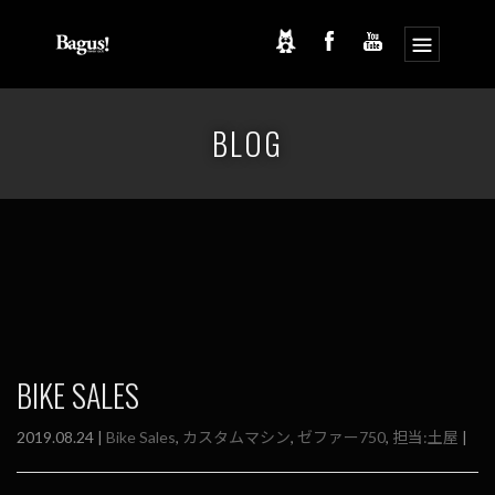
コ
ナ
ン
ビ
BLOG
テ
ゲ
ン
ー
ツ
シ
へ
ョ
ス
ン
キ
に
ッ
移
プ
動
BIKE SALES
2019.08.24 |
Bike Sales
,
カスタムマシン
,
ゼファー750
,
担当:土屋
|