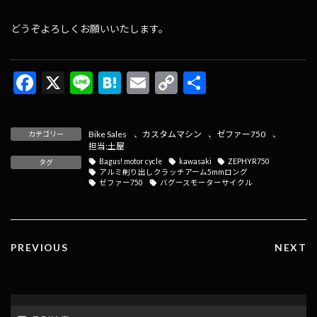
どうぞよろしくお願いいたします。
F
X
Li
H
E
C
共
ac
n
at
m
o
有
e
e
e
ai
p
Bike Sales
、
カスタムマシン
、
ゼファー750
、
カテゴリー
b
n
l
y
担当:土屋
Bagus! motor cycle
kawasaki
ZEPHYR750
タグ
o
a
Li
アルミ削り出しクラッチアーム5mmロング
ゼファー750
バグースモーターサイクル
o
n
k
k
PREVIOUS
NEXT