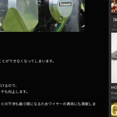
【
こ
2026
くことができなくなってしまいます。
引けるので、
M
ッチも向上します。
Bag
2026
ーとの干渉も最小限になるためワイヤーの寿命にも貢献しま