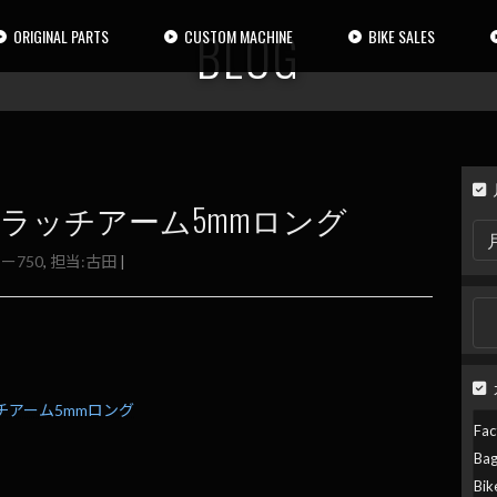
BLOG
ORIGINAL PARTS
CUSTOM MACHINE
BIKE SALES
0用クラッチアーム5mmロング
月
別
ー750
,
担当:古田
|
検
索
検
索:
ッチアーム5mmロング
Fac
Ba
Bik