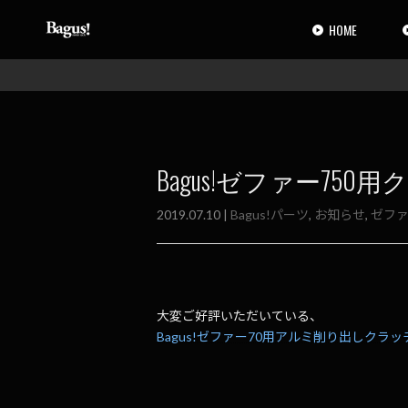
コ
ナ
ン
ビ
HOME
テ
ゲ
ン
ー
ツ
シ
へ
ョ
ス
ン
キ
に
ッ
移
Bagus!ゼファー75
プ
動
2019.07.10 |
Bagus!パーツ
,
お知らせ
,
ゼファ
大変ご好評いただいている、
Bagus!ゼファー70用アルミ削り出しクラ