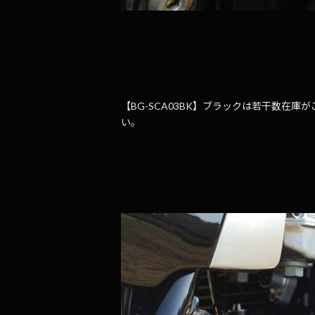
【BG-SCA03BK】ブラックは若干数在
い。