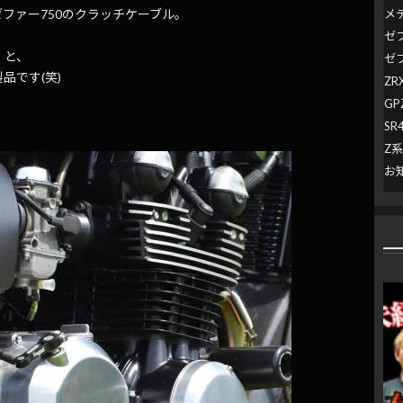
メ
ファー750のクラッチケーブル。
ゼ
』と、
ゼ
品です(笑)
ZR
GP
SR
Z
お