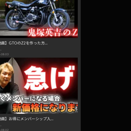
動画】GTOのZ2を作った方…
…
.08.03
動画】お得にメンバーシップ入…
…
.08.02