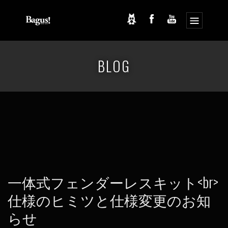
コ
ナ
ン
ビ
BLOG
テ
ゲ
ン
ー
ツ
シ
へ
ョ
ス
ン
キ
に
ッ
移
プ
動
一体式フェンダーレスキット<br>
仕様のヒミツと仕様変更のお知
らせ