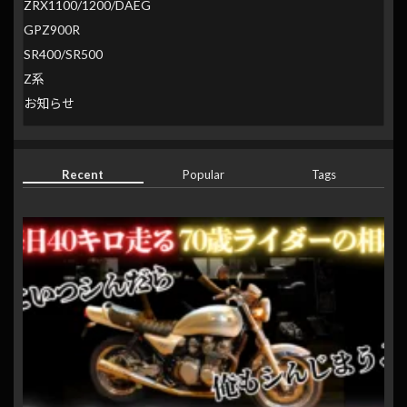
ZRX1100/1200/DAEG
GPZ900R
SR400/SR500
Z系
お知らせ
Recent
Popular
Tags