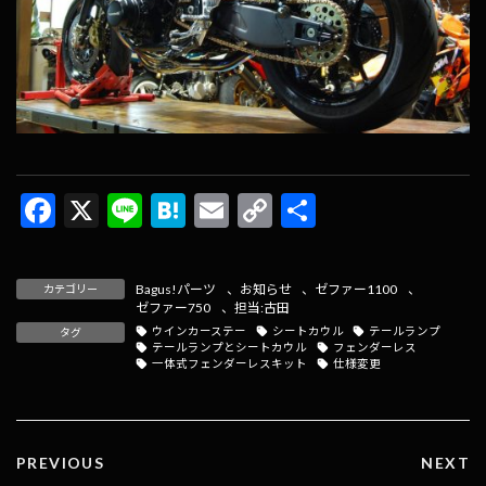
F
X
Li
H
E
C
共
ac
n
at
m
o
有
e
e
e
ai
p
Bagus!パーツ
、
お知らせ
、
ゼファー1100
、
カテゴリー
b
n
l
y
ゼファー750
、
担当:古田
ウインカーステー
シートカウル
テールランプ
タグ
o
a
Li
テールランプとシートカウル
フェンダーレス
一体式フェンダーレスキット
仕様変更
o
n
k
k
PREVIOUS
NEXT