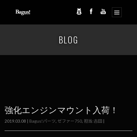
コ
ナ
ン
ビ
BLOG
テ
ゲ
ン
ー
ツ
シ
へ
ョ
ス
ン
キ
に
ッ
移
プ
動
強化エンジンマウント入荷！
2019.03.08 |
Bagus!パーツ
,
ゼファー750
,
担当:古田
|