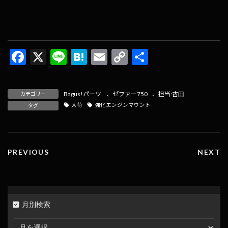
F
X
Li
H
E
C
共
ac
n
at
m
o
有
e
e
e
ai
p
Bagus!パーツ
、
ゼファー750
、
担当:古田
カテゴリー
b
n
l
y
入荷
強化エンジンマウント
タグ
o
a
Li
o
n
k
k
PREVIOUS
NEXT
月別検索
月