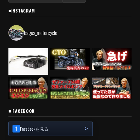
索:
■INSTAGRAM
bagus_motorcycle
■ FACEBOOK
Facebookを見る