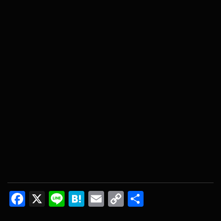
F
X
Li
H
E
C
共
ac
n
at
m
o
有