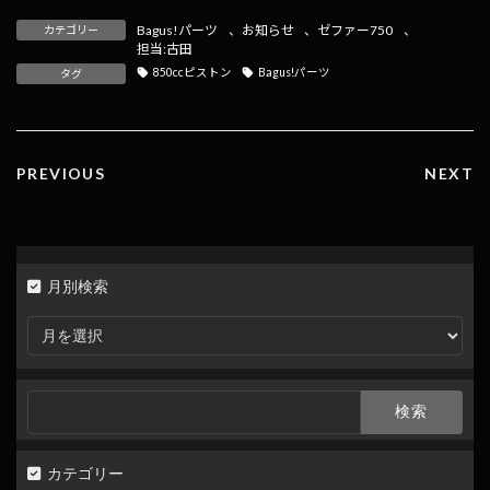
e
e
e
ai
p
Bagus!パーツ
、
お知らせ
、
ゼファー750
、
カテゴリー
b
n
l
y
担当:古田
850ccピストン
Bagus!パーツ
タグ
o
a
Li
o
n
k
k
PREVIOUS
NEXT
月別検索
月
別
検
索
検
索:
カテゴリー