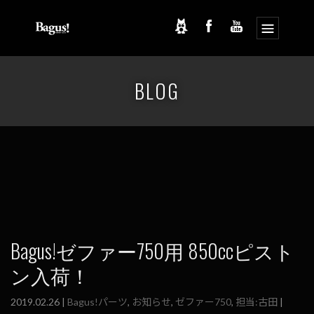
コ
ナ
ン
ビ
BLOG
テ
ゲ
ン
ー
ツ
シ
へ
ョ
ス
ン
キ
に
ッ
移
プ
動
Bagus!ゼファー750用 850ccピスト
ン入荷！
2019.02.26 |
Bagus!パーツ
,
お知らせ
,
ゼファー750
,
担当:古田
|