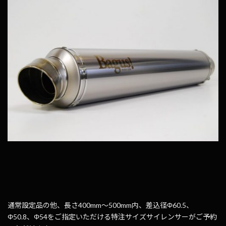
通常設定品の他、長さ400mm～500mm内、差込径Φ60.5、
Φ50.8、Φ54をご指定いただける特注サイズサイレンサーがご予約