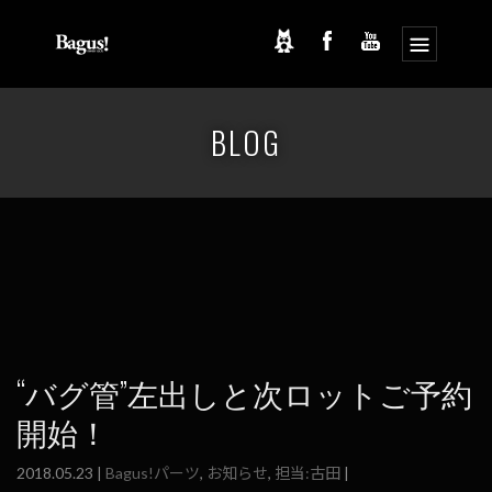
コ
ナ
ン
ビ
BLOG
テ
ゲ
ン
ー
ツ
シ
へ
ョ
ス
ン
キ
に
ッ
移
プ
動
“バグ管”左出しと次ロットご予約
開始！
2018.05.23 |
Bagus!パーツ
,
お知らせ
,
担当:古田
|