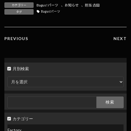
e
e
e
ai
p
Bagus!パーツ
、
お知らせ
、
担当:古田
カテゴリー
b
n
l
y
Bagus!パーツ
タグ
o
a
Li
o
n
k
k
PREVIOUS
NEXT
月別検索
月
別
検
索
検
索:
カテゴリー
Factory