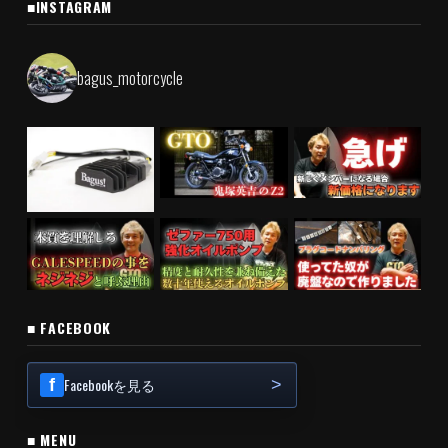
■INSTAGRAM
bagus_motorcycle
■ FACEBOOK
Facebookを見る
■ MENU