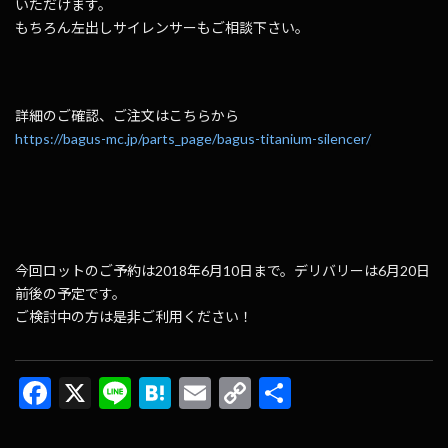
いただけます。
もちろん左出しサイレンサーもご相談下さい。
詳細のご確認、ご注文はこちらから
https://bagus-mc.jp/parts_page/bagus-titanium-silencer/
今回ロットのご予約は2018年6月10日まで。デリバリーは6月20日
前後の予定です。
ご検討中の方は是非ご利用ください！
F
X
Li
H
E
C
共
ac
n
at
m
o
有