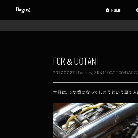
コ
ナ
ン
ビ
HOME
テ
ゲ
ン
ー
ツ
シ
へ
ョ
ス
ン
キ
に
ッ
移
FCR＆UOTANI
プ
動
2017.07.27 |
Factory
,
ZRX1100/1200/DAEG
本日は、3気筒になってしまうという事で入庫の