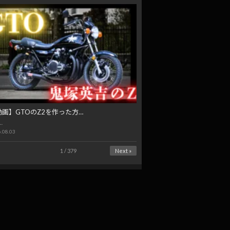
動画】GTOのZ2を作った方…
…
.08.03
1 / 379
Next »