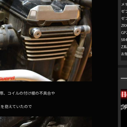
メ
ゼ
ゼ
ZR
GP
SR
Z
お
た際、コイルの付け根の不具合や
題を抱えていたので