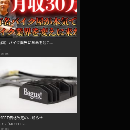
動画】バイク業界に革命を起こ…
…
.08.06
OSFET価格改定のお知らせ
us!の“MOSFETレ…
.08.04