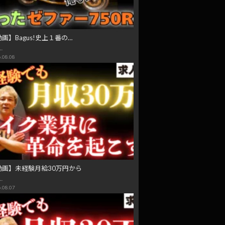
画】Bagus!史上１番の…
…
.08.08
動画】未経験月給30万円から
…
.08.07