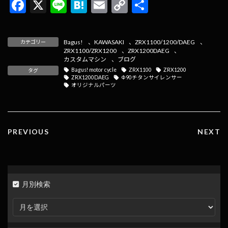
F
X
Li
H
E
C
共
ac
n
at
m
o
有
e
e
e
ai
p
Bagus!
、
KAWASAKI
、
ZRX1100/1200/DAEG
、
カテゴリー
b
n
l
y
ZRX1100/ZRX1200
、
ZRX1200DAEG
、
カスタムマシン
、
ブログ
o
a
Li
Bagus! motor cycle
ZRX1100
ZRX1200
タグ
ZRX1200DAEG
Ф90チタンサイレンサー
o
n
オリジナルパーツ
k
k
PREVIOUS
NEXT
月別検索
月
別
検