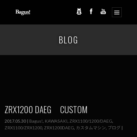
コ
ナ
ン
ビ
BLOG
テ
ゲ
ン
ー
ツ
シ
へ
ョ
ス
ン
キ
に
ッ
移
プ
動
ZRX1200 DAEG CUSTOM
2017.05.30 |
Bagus!
,
KAWASAKI
,
ZRX1100/1200/DAEG
,
ZRX1100/ZRX1200
,
ZRX1200DAEG
,
カスタムマシン
,
ブログ
|