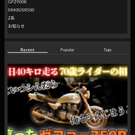
GPZ900R
SR400/SR500
Z系
お知らせ
Recent
Popular
Tags