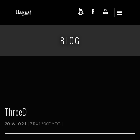
コ
ナ
ン
ビ
BLOG
テ
ゲ
ン
ー
ツ
シ
へ
ョ
ス
ン
キ
に
ッ
移
プ
動
ThreeD
2016.10.21 |
ZRX1200DAEG
|