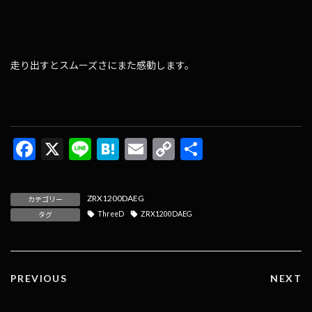
走り出すとスムーズさにまた感動します。
F
X
Li
H
E
C
共
ac
n
at
m
o
有
e
e
e
ai
p
ZRX1200DAEG
カテゴリー
b
n
l
y
ThreeD
ZRX1200DAEG
タグ
o
a
Li
o
n
k
k
PREVIOUS
NEXT