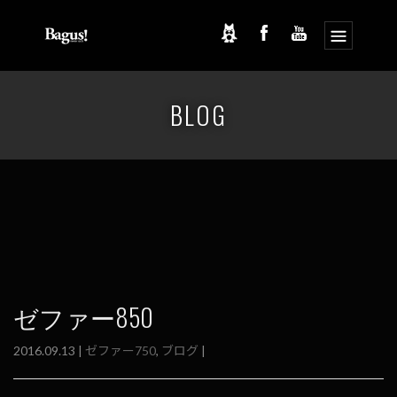
コ
ナ
ン
ビ
BLOG
テ
ゲ
ン
ー
ツ
シ
へ
ョ
ス
ン
キ
に
ッ
移
プ
動
ゼファー850
2016.09.13 |
ゼファー750
,
ブログ
|