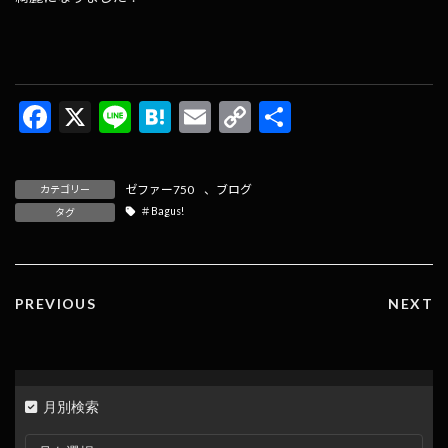
F
X
Li
H
E
C
共
ac
n
at
m
o
有
e
e
e
ai
p
ゼファー750
、
ブログ
カテゴリー
b
n
l
y
＃Bagus!
タグ
o
a
Li
o
n
k
k
PREVIOUS
NEXT
月別検索
月