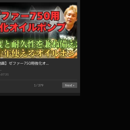
動画】ゼファー750用強化オ…
…
.07.31
1 / 379
Next »