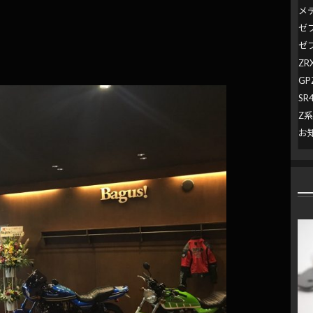
メ
ゼ
ゼ
ZR
GP
SR
Z
お