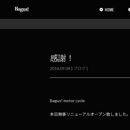
コ
ナ
ン
ビ
HOME
テ
ゲ
ン
ー
ツ
シ
へ
ョ
ス
ン
キ
に
ッ
移
感謝！
プ
動
2016.09.04 |
ブログ
|
Bagus! motor cycle
本日無事リニューアルオープン致しました