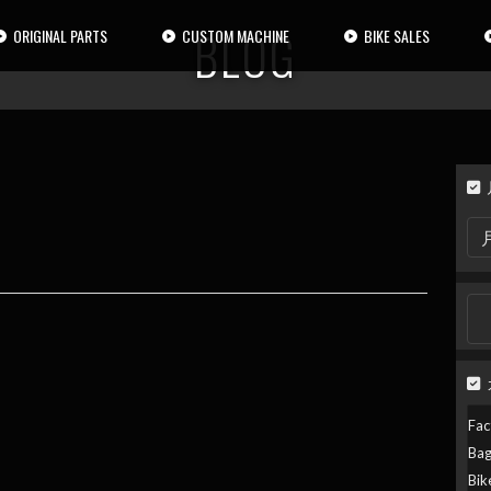
BLOG
ORIGINAL PARTS
CUSTOM MACHINE
BIKE SALES
月
別
検
索
検
索:
Fac
。
Ba
Bik