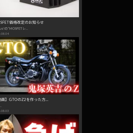
OSFET価格改定のお知らせ
us!の“MOSFETレ…
.08.04
動画】GTOのZ2を作った方…
…
.08.03