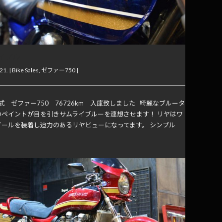
イブルー
21. |
Bike Sales
,
ゼファー750
|
年式 ゼファー750 76726km 入庫致しました 綺麗なブルータ
のペイントが目を引きサムライブルーを連想させます！ リヤはワ
イールを装着し迫力のあるリヤビューになってます。 シンプル