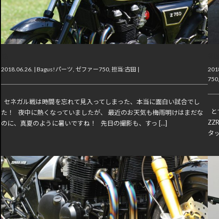
熱
初
2018.06.26. |
Bagus!パーツ
,
ゼファー750
,
担当:古田
|
2018
750
セネガル戦は時間を忘れて見入ってしまった、本当に面白い試合でし
とて
た！ 夜中に熱くなっていましたが、 最近のお天気も梅雨明けはまだな
ZZ
のに、真夏のように暑いですね！ 先日の撮影も、すっ […]
タッ