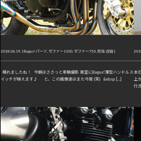
センターコレクトチタンフルエキゾースト
精
2018.06.19. |
Bagus!パーツ
,
ゼファー1100
,
ゼファー750
,
担当:古田
|
2018
晴れましたね！ 今朝はささっと車輌撮影 青空にBagus!薄型ハンドルス
本日
イッチが映えます♪ と、この画像達はまた今度 (笑) &nbsp […]
上
行き