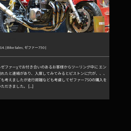
ales 納車
14. |
Bike Sales
,
ゼファー750
|
らゼファーχでお付き合いのあるお客様からツーリング中に エン
壊れたと連絡があり、入庫してみてみるとピストンに穴が、、、
ども考えましたが走行距離なども考慮してゼファー750の購入を
ただきました。 […]