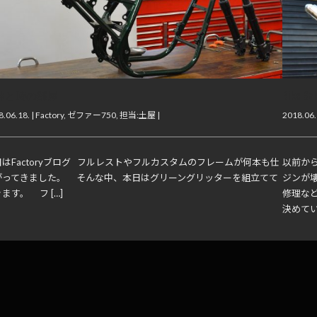
神と時の部屋
Bike S
.06.18. |
Factory
,
ゼファー750
,
担当:土屋
|
2018.06.
はFactoryブログ フルレストやフルカスタムのフレームが何本も仕
以前か
がってきました。 そんな中、本日はグリーングリッターを組立てて
ジンが
ます。 フ […]
修理な
決めてい