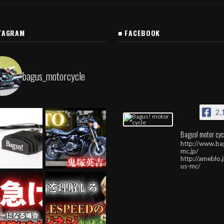
TAGRAM
■ FACEBOOK
bagus_motorcycle
2,
Bagus! motor cyc
http://www.ba
mc.jp/
http://ameblo.
us-mc/