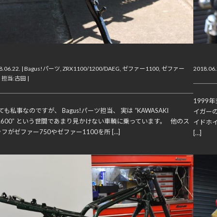
めての・・・
サムラ
.06.22. |
Bagus!パーツ
,
ZRX1100/1200/DAEG
,
ゼファー1100
,
ゼファー
2018.06.
,
担当:古田
|
1999
も私事なのですが、 Bagus!パーツ担当、 実は “KAWASAKI
イガー
R600” という世間であまり見かけない車輌に乗っています。 他のス
イドホ
フがゼファー750やゼファー1100を所 […]
[…]