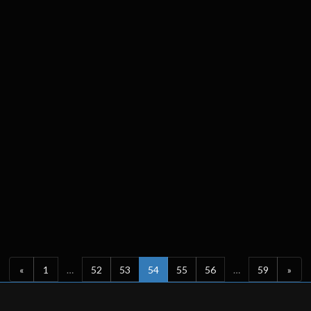
«
1
…
52
53
54
55
56
…
59
»