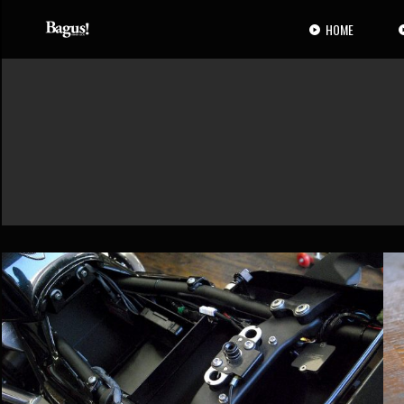
コ
ナ
ン
ビ
HOME
テ
ゲ
ン
ー
ツ
シ
へ
ョ
ス
ン
キ
に
ッ
移
プ
動