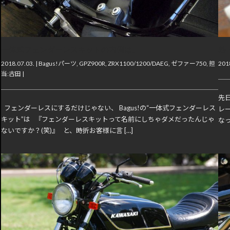
一体式フェンダーレスキットの内側は。
熱 
2018.07.03. |
Bagus!パーツ
,
GPZ900R
,
ZRX1100/1200/DAEG
,
ゼファー750
,
担
2018
当:古田
|
先
フェンダーレスにするだけじゃない、 Bagus!の“一体式フェンダーレス
レ
キット”は 『フェンダーレスキットって名前にしちゃダメだったんじゃ
なっ
ないですか？(笑)』 と、時折お客様に言 […]