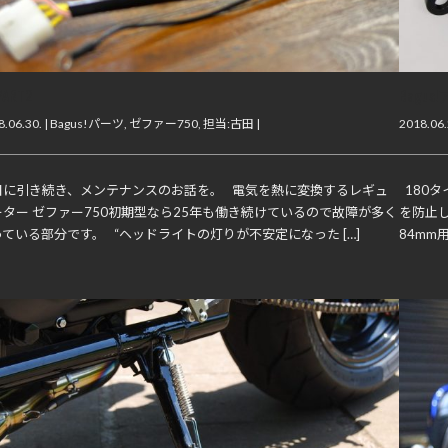
PART2
Bag
.06.30. |
Bagus!パーツ
,
ゼファー750
,
担当:古田
|
2018.06.
日に引き続き、メンテナンスのお話を。 電気を熱に変換するレギュ
180
ーター ゼファー750初期型なら25年も働き続けているので故障が多く
を防止し
ている部分です。 “ヘッドライトの灯りが不安定になった […]
84mm