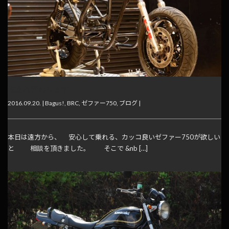
生まれ変わります
2016.09.20. |
Bagus!
,
BRC
,
ゼファー750
,
ブログ
|
本日は遠方から、 安心して乗れる、カッコ良いゼファー750が欲しい
と 相談を頂きました。 そこで &nb […]