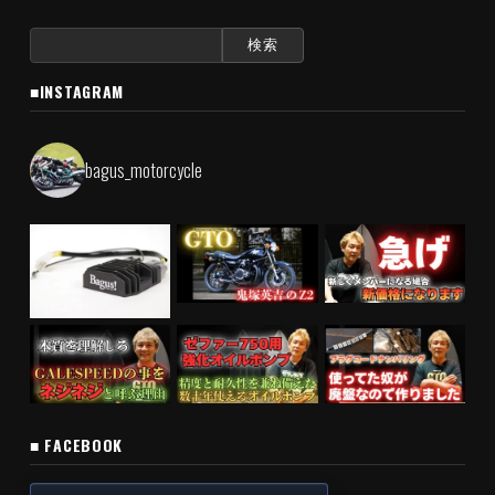
検
索:
■INSTAGRAM
bagus_motorcycle
■ FACEBOOK