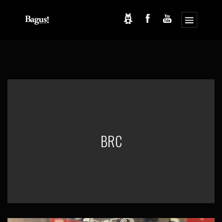
コ
ナ
ン
ビ
テ
ゲ
ン
ー
ツ
シ
へ
ョ
ス
ン
キ
に
ッ
移
プ
動
BRC