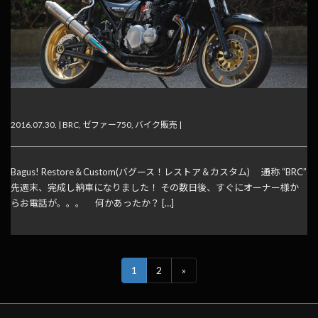
BRC
2016.07.30. |
BRC
,
ゼファー750
,
バイク販売
|
Bagus! Restore＆Custom(バグース！レストア＆カスタム) 通称 “BRC”
先週末、完成し納車になりました！ その数日後、すぐにオーナー様か
らお電話が。。。 何かあったか？ […]
1
2
»