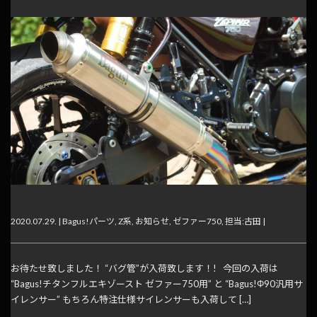
Z2マフラーリポート&“バグ管”入荷！
2020.07.29. |
Bagus!パーツ
,
Z系
,
お知らせ
,
ゼファー750
,
担当:古田
|
お待たせ致しました！ “バグ管”が入荷致します！! 今回の入荷は
“Bagus!チタンフルエキゾースト ゼファー750用” と “Bagus!Φ90汎用サ
イレンサー” もちろん特注仕様サイレンサーも入荷して […]