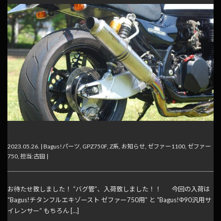
“バグ管”入荷！
2023.05.26. |
Bagus!パーツ
,
GPZ750F
,
Z系
,
お知らせ
,
ゼファー1100
,
ゼファー
750
,
担当:古田
|
お待たせ致しました！ “バグ管”、入荷致しました！！ 今回の入荷は
“Bagus!チタンフルエキゾースト ゼファー750用” と “Bagus!Φ90汎用サ
イレンサー” もちろん […]