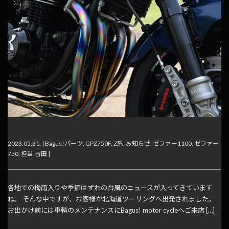
反響
2023.05.31. |
Bagus!パーツ
,
GPZ750F
,
Z系
,
お知らせ
,
ゼファー1100
,
ゼファー
750
,
担当:古田
|
各地での梅雨入りや季節はずれの台風のニュースが入ってきています
ね。 そんな中ですが、お客様が北海道ツーリングへ出発されました。
お出かけ前には車輌のメンテナンスにBagus! motor cycleへご来店 […]