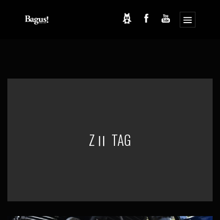
コ
ナ
ン
ビ
テ
ゲ
ン
ー
ツ
シ
へ
ョ
ス
ン
キ
に
ッ
移
プ
動
ZⅡ TAG