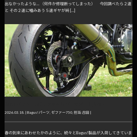
出なかったような… （何件か修理断ってしまった） 今回調べたら２速
と その２速に嚙みあう５速ギヤが純 […]
Bagus!ゼファー750リヤキャリパーサポート入荷！
2026.03.18. |
Bagus!パーツ
,
ゼファー750
,
担当:古田
|
春の到来にあわせたかのように、続々とBagus!製品が入荷してきていま