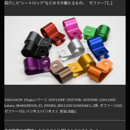
紹介した"シートロック"などはその最たるもの。 ゼファー7 […]
カラフルぶらぶらホルダー♪
2026.04.09. |
Bagus!パーツ
,
GPZ1100F
,
GPZ750R
,
GPZ900R
,
GSX1100S
katana
,
SR400/SR500
,
Z1
,
Z900RS
,
ZRX1100/1200/DAEG
,
Z系
,
ゼファー1100
,
ゼファー750
,
バリオス/バリオスⅡ
,
担当:古田
|