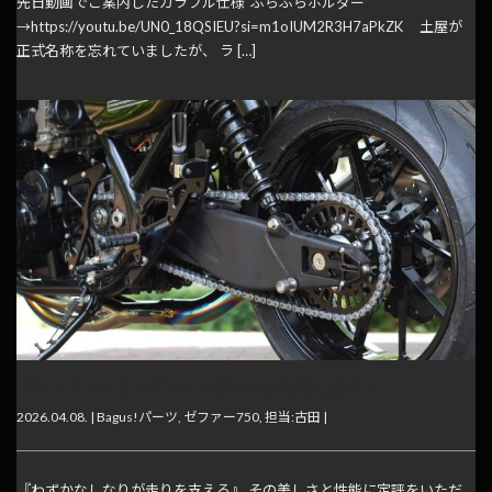
先日動画でご案内したカラフル仕様“ぶらぶらホルダー”
→https://youtu.be/UN0_18QSIEU?si=m1oIUM2R3H7aPkZK 土屋が
正式名称を忘れていましたが、 ラ […]
プレスフォーミングスイングアーム入荷します！
2026.04.08. |
Bagus!パーツ
,
ゼファー750
,
担当:古田
|
『わずかなしなりが走りを支える』 その美しさと性能に定評をいただ