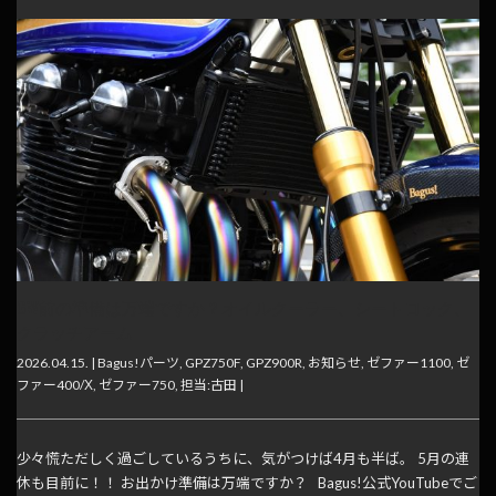
GW前の準備は万端ですか？オイルクーラー、シートロック、
クラッチアーム･･･
2026.04.15. |
Bagus!パーツ
,
GPZ750F
,
GPZ900R
,
お知らせ
,
ゼファー1100
,
ゼ
ファー400/Χ
,
ゼファー750
,
担当:古田
|
少々慌ただしく過ごしているうちに、気がつけば4月も半ば。 5月の連
休も目前に！！ お出かけ準備は万端ですか？ Bagus!公式YouTubeでご