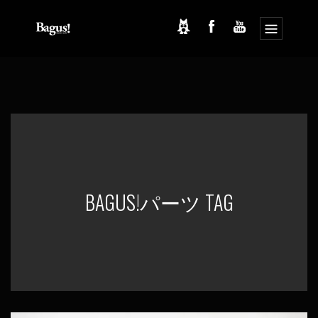
コ
ナ
ン
ビ
テ
ゲ
ン
ー
ツ
シ
へ
ョ
ス
ン
キ
に
ッ
移
プ
動
BAGUS!パーツ TAG