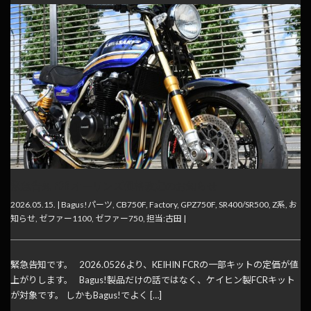
緊急告知 FCR オーリンズ価格改定のお知らせ
2026.05.15. |
Bagus!パーツ
,
CB750F
,
Factory
,
GPZ750F
,
SR400/SR500
,
Z系
,
お
知らせ
,
ゼファー1100
,
ゼファー750
,
担当:古田
|
緊急告知です。 2026.0526より、KEIHIN FCRの一部キットの定価が値
上がりします。 Bagus!製品だけの話ではなく、ケイヒン製FCRキット
が対象です。 しかもBagus!でよく […]