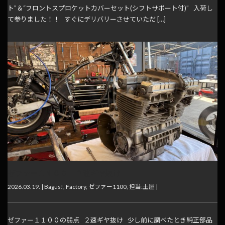
ト”＆“フロントスプロケットカバーセット(シフトサポート付)” 入荷し
て参りました！！ すぐにデリバリーさせていただ […]
ゼファー１１００ ２速ギヤ抜け
2026.03.19. |
Bagus!
,
Factory
,
ゼファー1100
,
担当:土屋
|
ゼファー１１００の弱点 ２速ギヤ抜け 少し前に調べたとき純正部品