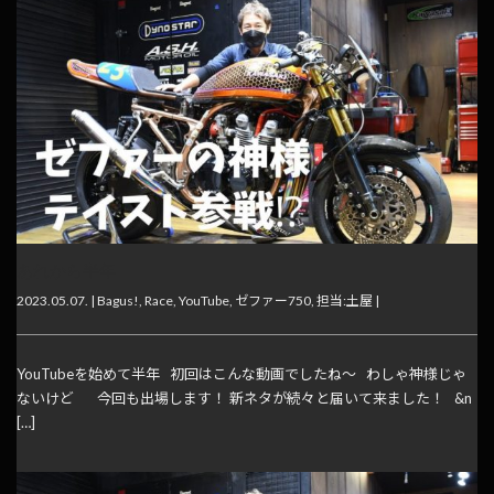
あれから半年
2023.05.07. |
Bagus!
,
Race
,
YouTube
,
ゼファー750
,
担当:土屋
|
YouTubeを始めて半年 初回はこんな動画でしたね〜 わしゃ神様じゃ
ないけど 今回も出場します！ 新ネタが続々と届いて来ました！ &n
[…]