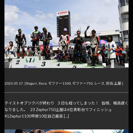
魔力に…
2023.05.17. |
Bagus!
,
Race
,
ゼファー1100
,
ゼファー750
,
レース
,
担当:土屋
|
テイストオブツクバが終わり ３日も経ってしまった！ 皆様、報告遅く
なりました。 23 Zephyr750土屋は6位表彰台でフィニッシュ
41Zephyr1100甲原10位自己最高 […]