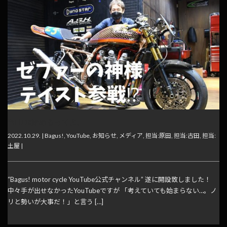
YouTube始めるってよ。
2022.10.29. |
Bagus!
,
YouTube
,
お知らせ
,
メディア
,
担当:原田
,
担当:古田
,
担当:
土屋
|
“Bagus! motor cycle YouTube公式チャンネル” 遂に開設致しました！
中々手が出せなかったYouTubeですが 「考えていても始まらない…。ノ
リと勢いが大事だ！」と言う […]