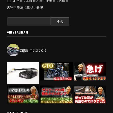
定休日：水曜日／集中作業日：火曜日
古物営業法に基づく表記
検
索:
■INSTAGRAM
bagus_motorcycle
■ FACEBOOK