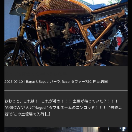
やっぱり始まっちゃいました 笑
2023.05.10. |
Bagus!
,
Bagus!パーツ
,
Race
,
ゼファー750
,
担当:古田
|
おおっと、これは！ これが噂の！！！ 土屋が待っていた？！！！
“ARROW”さんと“Bagus!” ダブルネームのコンロッド！！！ “最終兵
器”がこの土壇場で入荷 […]