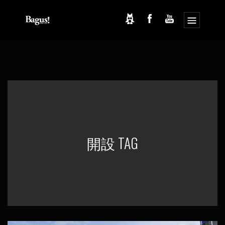
コ
ナ
ン
ビ
テ
ゲ
ン
ー
ツ
シ
へ
ョ
ス
ン
キ
に
ッ
移
プ
動
開設 TAG