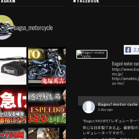
TAGRAM
■ FACEBOOK
bagus_motorcycle
2,
Bagus! motor cyc
http://www.ba
mc.jp/
http://ameblo.
us-mc/
Bagus! motor cycle
1 day ago
"Bagus!MOSFETレギュレーター"
安心な日本製である上、最新型の
レギュレーターですので、