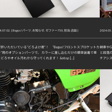
どろよけ君”エンブレム無しモデル＆GPZ750F用シルバー入荷
上手く
.07.02. |
Bagus!パーツ
,
お知らせ
,
ゼファー750
,
担当:古田
|
2024.05.
評いただいている“どろよけ君”！ “Bagus!フロントスプロケットカ
納車や
ー”用のオプションパーツで、 カラーに差し込むだけの簡単装着で車
と段落
どろやオイル汚れから守ってくれます！ &nbsp […]
チアシス