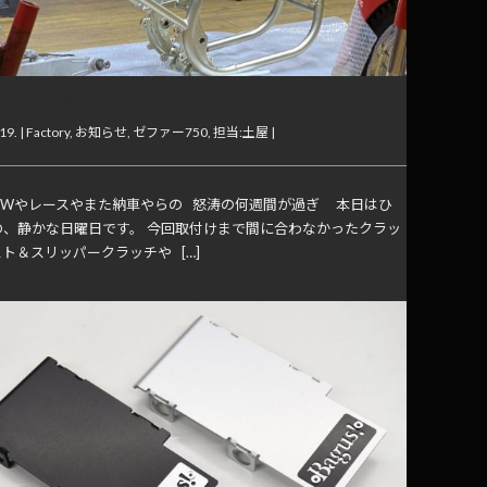
行かない事も
19. |
Factory
,
お知らせ
,
ゼファー750
,
担当:土屋
|
GWやレースやまた納車やらの 怒涛の何週間が過ぎ 本日はひ
の、静かな日曜日です。 今回取付けまで間に合わなかったクラッ
ト＆スリッパークラッチや […]