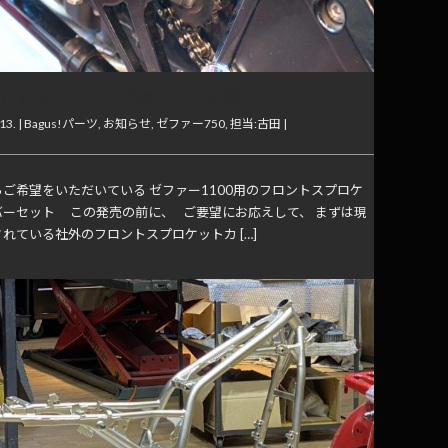
よけ君”ゼファー1100社外パーツ用発売！！
13. |
Bagus!パーツ
,
お知らせ
,
ゼファー750
,
担当:古田
|
ご希望をいただいている ゼファー1100用のフロントスプロケ
バーセット この発売の前に、 ご要望にお応えして、 まずは現
れている社外のフロントスプロケットカ […]