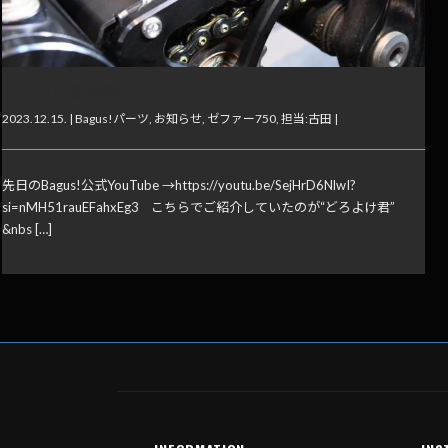
“どろよけ君”発売！！
2023.12.15. |
Bagus!パーツ
,
お知らせ
,
ゼファー750
,
担当:古田
|
先日のBagus!公式YouTube →https://youtu.be/SejHrD6NlwI?
si=nMH51rauEFahxEg3 こちらでご紹介していたのが“どろよけ君”
&nbs […]