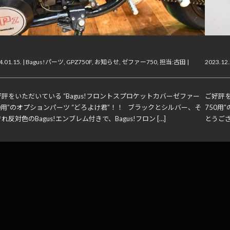
Z750F用“どろよけ君”!!
“どろ
.01.15. |
Bagus!パーツ
,
GPZ750F
,
お知らせ
,
ゼファー750
,
担当:古田
|
2023.12.
評をいただいている “Bagus!フロントスプロケットカバーゼファー
ご好評を
0用”のオプションパーツ “どろよけ君”！！ ブラックとシルバー、そ
750用
れ反対色のBagus!エンブレム付きで、Bagus!フロン […]
とうござ