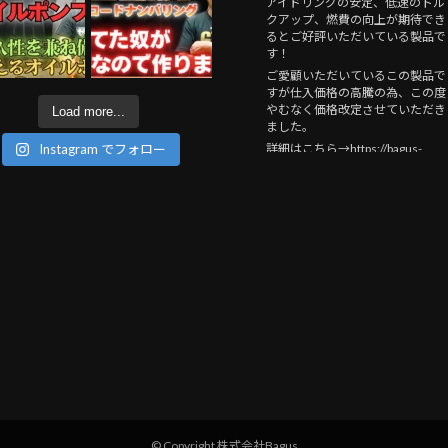
アイドリングの安定、低速のトル
クアップ、燃費の向上が期待でき
るとご好評いただいている製品で
す！
ご愛顧いただいているこの製品で
すが仕入価格の高騰の為、この度
やむなく価格改定させていただき
Load more...
ました。
詳細はこちら→https://bagus-
Instagram でフォロー
mc.jp/2026/08/04/mosfet_20260
/
#bagus
motorcycle
#kawasaki
#bagus
!
#bike
#motorcycle
#バイ
ク
#custom
#バグースモーターサ
イクル
#ZEPHYR750
#ゼファー
750
#gpz750f
#バイク
のお医者さ
ん
#MOSFETレギュレーター
Photo
View on Facebook
·
Share
Bagus! motor cycle
3 days ago
【GTO】Z2を作った方からこん
証言です
youtu.be/B1OFU_yrX88
© Copyright 株式会社Bagus