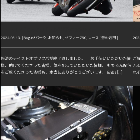
テイスト＆“どろよけ君”仕様変更のお知らせ
GP
2024.05.13. |
Bagus!パーツ
,
お知らせ
,
ゼファー750
,
レース
,
担当:古田
|
2024
怒涛のテイストオブツクバが終了致しました。 お手伝いいただいた皆
ご好
様、助けてくださった皆様、気を配っていただいた皆様、 もちろん配信
75
をご覧くださった皆様も、本当にありがとうございます。 &nbs […]
れぞ