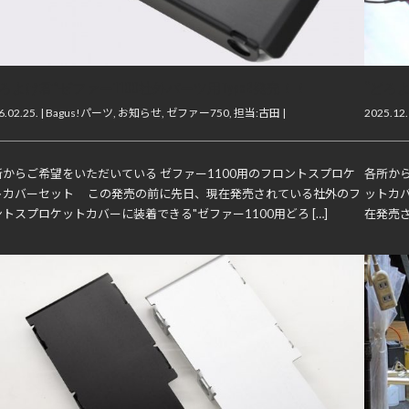
どろよけ君”ゼファー1100社外パーツ用TypeB発売！！
“どろ
.02.25. |
Bagus!パーツ
,
お知らせ
,
ゼファー750
,
担当:古田
|
2025.12.
所からご希望をいただいている ゼファー1100用のフロントスプロケ
各所から
トカバーセット この発売の前に先日、現在発売されている社外のフ
ットカ
トスプロケットカバーに装着できる"ゼファー1100用どろ […]
在発売さ