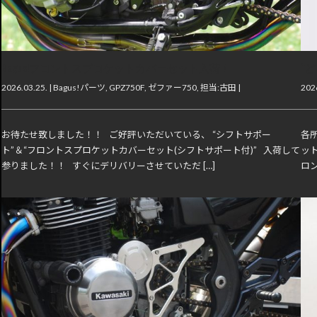
Bagus!フロントスプロケットカバーセット入荷！
“
2026.03.25. |
Bagus!パーツ
,
GPZ750F
,
ゼファー750
,
担当:古田
|
2026
お待たせ致しました！！ ご好評いただいている、 “シフトサポー
各
ト”＆“フロントスプロケットカバーセット(シフトサポート付)” 入荷して
ッ
参りました！！ すぐにデリバリーさせていただ […]
ロン