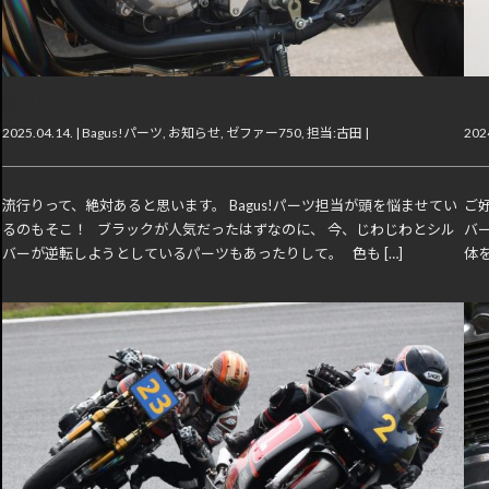
流行りって
“
2025.04.14. |
Bagus!パーツ
,
お知らせ
,
ゼファー750
,
担当:古田
|
2024
流行りって、絶対あると思います。 Bagus!パーツ担当が頭を悩ませてい
ご好
るのもそこ！ ブラックが人気だったはずなのに、 今、じわじわとシル
バ
バーが逆転しようとしているパーツもあったりして。 色も […]
体を