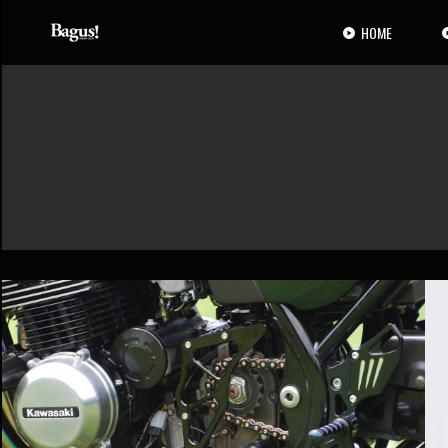
コ
ナ
ン
ビ
HOME
テ
ゲ
ン
ー
ツ
シ
へ
ョ
ス
ン
キ
に
ッ
移
プ
動