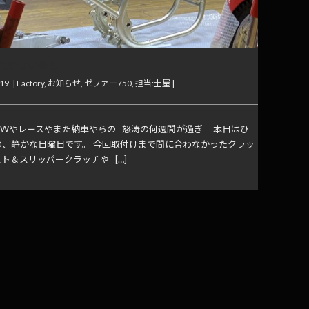
行かない事も
19. |
Factory
,
お知らせ
,
ゼファー750
,
担当:土屋
|
GWやレースやまた納車やらの 怒涛の何週間が過ぎ 本日はひ
の、静かな日曜日です。 今回取付けまで間に合わなかったクラッ
ト＆スリッパークラッチや […]