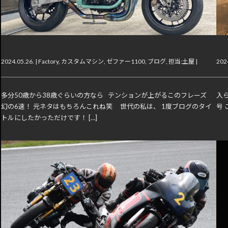
幻の6速
は
2024.05.26. |
Factory
,
カスタムマシン
,
ゼファー1100
,
ブログ
,
担当:土屋
|
2024
多分50歳から38歳ぐらいの方なら テンションが上がるこのフレーズ
入
幻の6速！ 元ネタはもちろんこれね笑 世代の私は、 1度ブログのタイ
号 
トルにしたかっただけです！ […]