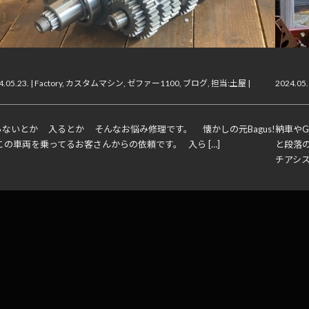
いらない？
上手く
.05.23. |
Factory
,
カスタムマシン
,
ゼファー1100
,
ブログ
,
担当:土屋
|
2024.05.
らないとか 入るとか そんなお悩み修理です。 懐かしの元Bagus!
納車や
この車両を乗ってるお客さんからの依頼です。 入ら […]
と段落
チアシス