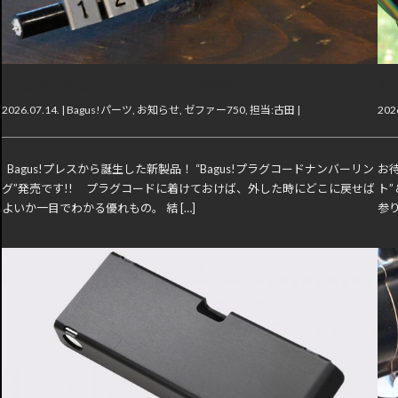
Bagus!プラグコードナンバーリング発売！！
B
2026.07.14. |
Bagus!パーツ
,
お知らせ
,
ゼファー750
,
担当:古田
|
2026
Bagus!プレスから誕生した新製品！ “Bagus!プラグコードナンバーリン
お
グ”発売です!! プラグコードに着けておけば、外した時にどこに戻せば
ト
よいか一目でわかる優れもの。 結 […]
参り