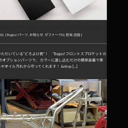
よけ君”エンブレム無しモデル＆GPZ750F用シルバー入荷
02. |
Bagus!パーツ
,
お知らせ
,
ゼファー750
,
担当:古田
|
ただいている“どろよけ君”！ “Bagus!フロントスプロケットカ
用のオプションパーツで、 カラーに差し込むだけの簡単装着で車
やオイル汚れから守ってくれます！ &nbsp […]