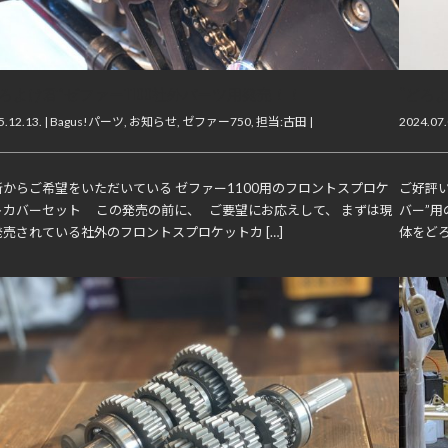
どろよけ君”ゼファー1100社外パーツ用発売！！
“どろ
.12.13. |
Bagus!パーツ
,
お知らせ
,
ゼファー750
,
担当:古田
|
2024.07.
所からご希望をいただいている ゼファー1100用のフロントスプロケ
ご好評い
トカバーセット この発売の前に、 ご要望にお応えして、 まずは現
バー”
発売されている社外のフロントスプロケットカ […]
体をどろ