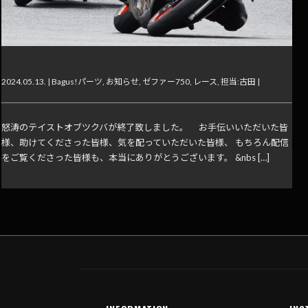
テイスト＆“どろよけ君”仕様変更のお知らせ
2024.05.13. |
Bagus!パーツ
,
お知らせ
,
ゼファー750
,
レース
,
担当:古田
|
怒涛のテイストオブツクバが終了致しました。 お手伝いいただいた皆
様、助けてくださった皆様、気を配っていただいた皆様、 もちろん配信
をご覧くださった皆様も、本当にありがとうございます。 &nbs […]