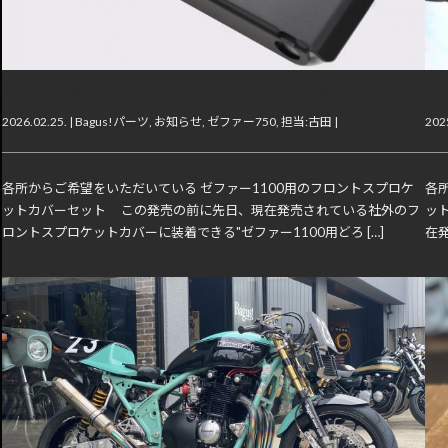
“どろよけ君”ゼファー1100社外パーツ用TypeB発売！！
“
2026.02.25. |
Bagus!パーツ
,
お知らせ
,
ゼファー750
,
担当:古田
|
2025
各所からご希望をいただいている ゼファー1100用のフロントスプロケ
各
ットカバーセット この発売の前に先日、現在発売されている社外のフ
ッ
ロントスプロケットカバーに装着できる"ゼファー1100用どろ […]
在