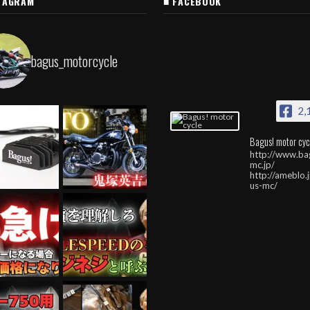
TAGRAM
■ FACEBOOK
bagus_motorcycle
2,
Bagus! motor cyc
http://www.ba
mc.jp/
http://ameblo.
us-mc/