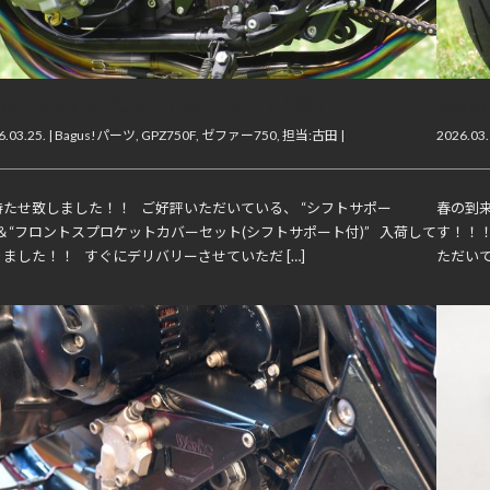
agus!フロントスプロケットカバーセット入荷！
Bag
.03.25. |
Bagus!パーツ
,
GPZ750F
,
ゼファー750
,
担当:古田
|
2026.03.
待たせ致しました！！ ご好評いただいている、 “シフトサポー
春の到来
”＆“フロントスプロケットカバーセット(シフトサポート付)” 入荷して
す！！
ました！！ すぐにデリバリーさせていただ […]
ただいてい