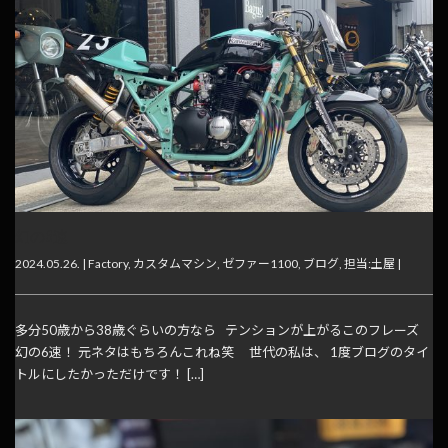
幻の6速
2024.05.26. |
Factory
,
カスタムマシン
,
ゼファー1100
,
ブログ
,
担当:土屋
|
多分50歳から38歳ぐらいの方なら テンションが上がるこのフレーズ
幻の6速！ 元ネタはもちろんこれね笑 世代の私は、 1度ブログのタイ
トルにしたかっただけです！ […]