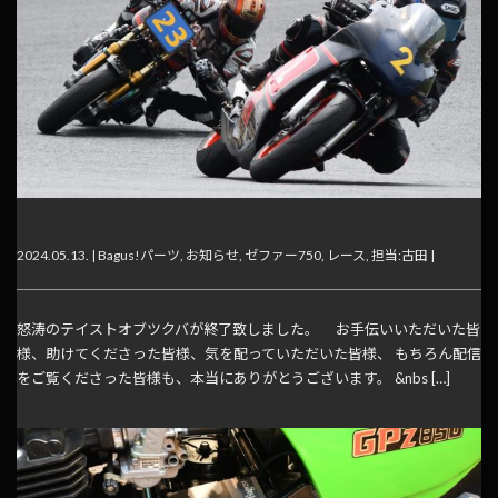
テイスト＆“どろよけ君”仕様変更のお知らせ
2024.05.13. |
Bagus!パーツ
,
お知らせ
,
ゼファー750
,
レース
,
担当:古田
|
怒涛のテイストオブツクバが終了致しました。 お手伝いいただいた皆
様、助けてくださった皆様、気を配っていただいた皆様、 もちろん配信
をご覧くださった皆様も、本当にありがとうございます。 &nbs […]