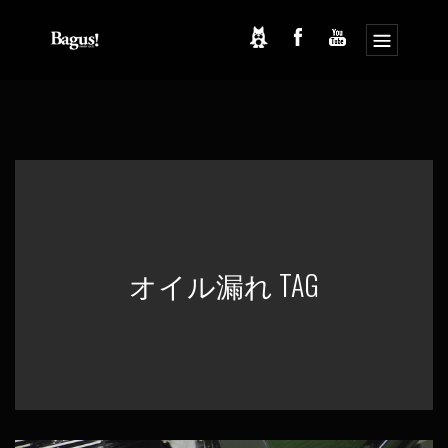
コ
ナ
ン
ビ
テ
ゲ
ン
ー
ツ
シ
へ
ョ
ス
ン
キ
に
ッ
移
プ
動
オイル漏れ TAG