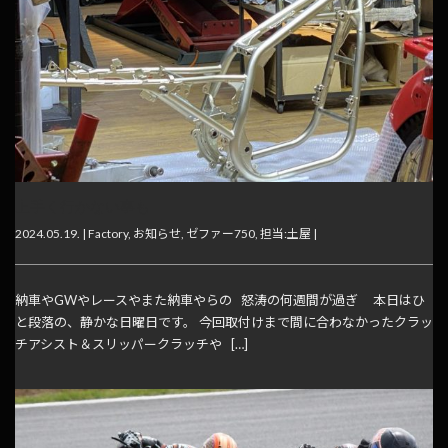
上手く行かない事も
2024.05.19. |
Factory
,
お知らせ
,
ゼファー750
,
担当:土屋
|
納車やGWやレースやまた納車やらの 怒涛の何週間が過ぎ 本日はひ
と段落の、静かな日曜日です。 今回取付けまで間に合わなかったクラッ
チアシスト＆スリッパークラッチや […]