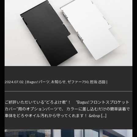
“どろよけ君”エンブレム無しモデル＆GPZ750F用シルバー入荷
2024.07.02. |
Bagus!パーツ
,
お知らせ
,
ゼファー750
,
担当:古田
|
ご好評いただいている“どろよけ君”！ “Bagus!フロントスプロケット
カバー”用のオプションパーツで、 カラーに差し込むだけの簡単装着で
車体をどろやオイル汚れから守ってくれます！ &nbsp […]