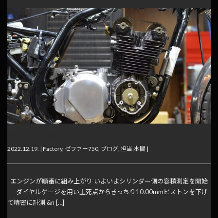
完成まで一直線
2022.12.19. |
Factory
,
ゼファー750
,
ブログ
,
担当:本間
|
エンジンが順番に組み上がり いよいよシリンダー側の容積測定を開始
ダイヤルゲージを用い上死点からきっちり10.00mmピストンを下げ
て精密に計測 &n […]