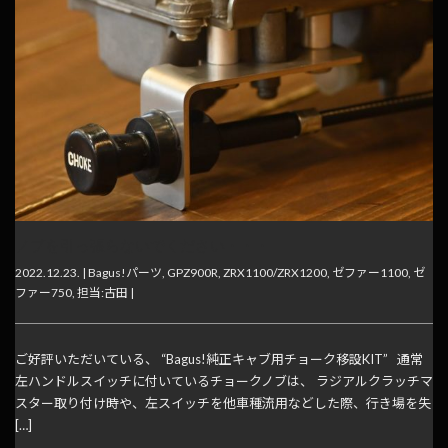
ノブを引っ張らないでください・・・
2022.12.23. |
Bagus!パーツ
,
GPZ900R
,
ZRX1100/ZRX1200
,
ゼファー1100
,
ゼ
ファー750
,
担当:古田
|
ご好評いただいている、 “Bagus!純正キャブ用チョーク移設KIT” 通常
左ハンドルスイッチに付いているチョークノブは、 ラジアルクラッチマ
スター取り付け時や、左スイッチを他車種流用などした際、行き場を失
[…]