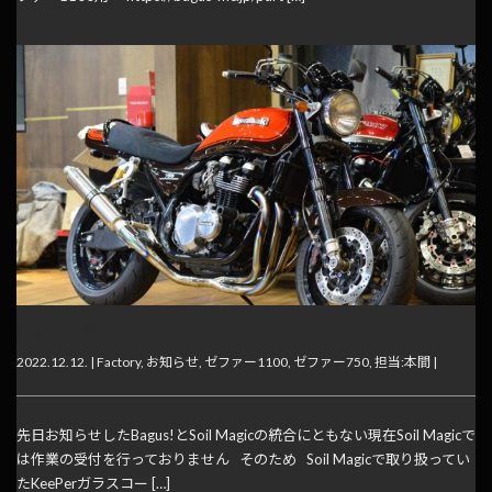
圧倒的な艶
2022.12.12. |
Factory
,
お知らせ
,
ゼファー1100
,
ゼファー750
,
担当:本間
|
先日お知らせしたBagus!とSoil Magicの統合にともない現在Soil Magicで
は作業の受付を行っておりません そのため Soil Magicで取り扱ってい
たKeePerガラスコー […]