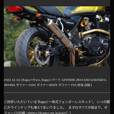
Bagus!一体式フェンダーレスキット開発
2022.12.14. |
Bagus! Press
,
Bagus!パーツ
,
GPZ900R
,
ZRX1100/1200/DAEG
,
ZRX400
,
ゼファー1100
,
ゼファー400/Χ
,
ゼファー750
,
担当:古田
|
ご好評いただいている“Bagus!一体式フェンダーレスキット”。 いつの間
にかラインナップも増えてまいりました。 まずはすべての始まり、ゼ
ファー1100用 →https://bagus-mc.jp/part […]