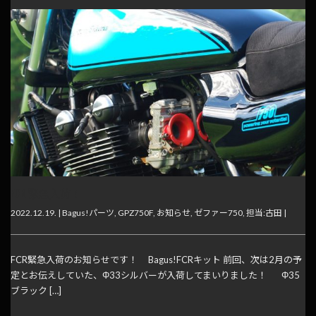
FCR 緊急入荷！
2022.12.19. |
Bagus!パーツ
,
GPZ750F
,
お知らせ
,
ゼファー750
,
担当:古田
|
FCR緊急入荷のお知らせです！ Bagus!FCRキット 前回、次は2月の予
定とお伝えしていた、Φ33シルバーが入荷してまいりました！ Φ35
ブラック […]