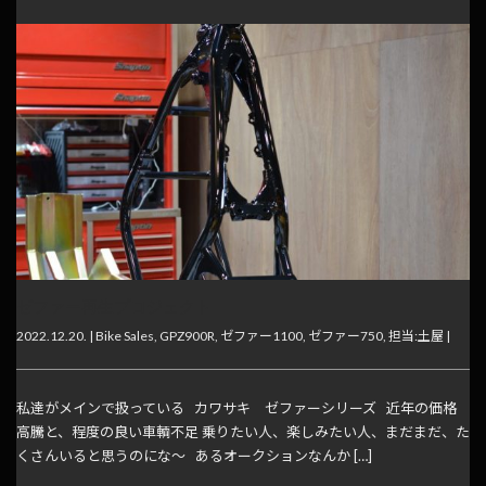
ゼファー再生プロジェクト
2022.12.20. |
Bike Sales
,
GPZ900R
,
ゼファー1100
,
ゼファー750
,
担当:土屋
|
私達がメインで扱っている カワサキ ゼファーシリーズ 近年の価格
高騰と、程度の良い車輌不足 乗りたい人、楽しみたい人、まだまだ、た
くさんいると思うのにな〜 あるオークションなんか […]