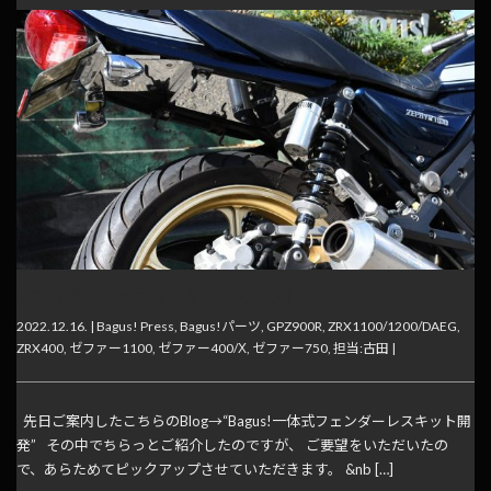
バフ仕様 一体式フェンダーレスキット
2022.12.16. |
Bagus! Press
,
Bagus!パーツ
,
GPZ900R
,
ZRX1100/1200/DAEG
,
ZRX400
,
ゼファー1100
,
ゼファー400/Χ
,
ゼファー750
,
担当:古田
|
先日ご案内したこちらのBlog→“Bagus!一体式フェンダーレスキット開
発” その中でちらっとご紹介したのですが、 ご要望をいただいたの
で、あらためてピックアップさせていただきます。 &nb […]