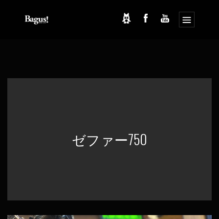
コ
ナ
ン
ビ
テ
ゲ
ン
ー
ツ
シ
へ
ョ
ス
ン
キ
に
ッ
移
プ
動
ゼファー750