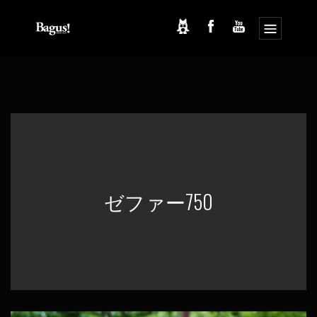
コ
ナ
ン
ビ
テ
ゲ
ン
ー
ツ
シ
へ
ョ
ス
ン
キ
に
ッ
移
プ
動
ゼファー750