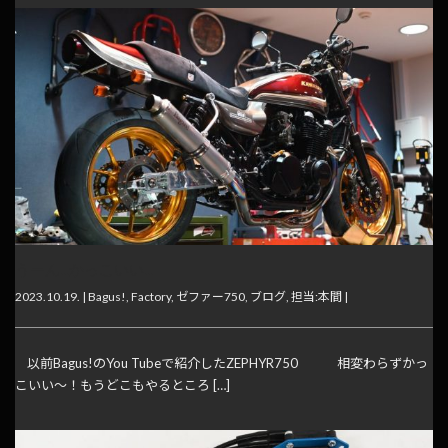
うーん…かっこいい…
2023.10.19. |
Bagus!
,
Factory
,
ゼファー750
,
ブログ
,
担当:本間
|
以前Bagus!のYou Tubeで紹介したZEPHYR750 相変わらずかっ
こいい～！もうどこもやるところ […]