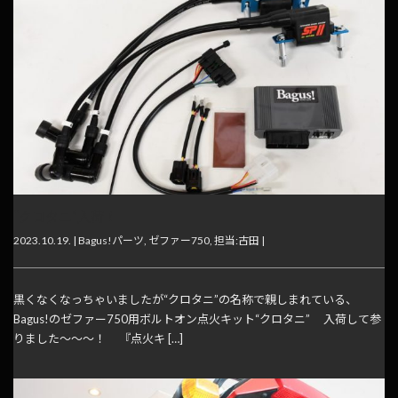
“クロタニ”入荷！
2023.10.19. |
Bagus!パーツ
,
ゼファー750
,
担当:古田
|
黒くなくなっちゃいましたが“クロタニ”の名称で親しまれている、
Bagus!のゼファー750用ボルトオン点火キット“クロタニ” 入荷して参
りました～～～！ 『点火キ […]