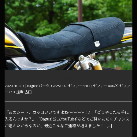
ラグジュアリーなシートの入手方法
2023.10.20. |
Bagus!パーツ
,
GPZ900R
,
ゼファー1100
,
ゼファー400/Χ
,
ゼファ
ー750
,
担当:古田
|
『あのシート、カッコいいですよね～～～～！』 『どうやったら手に
入るんですか？』 “Bagus!公式YouTube”などでご覧いただくチャンス
が増えたからなのか、最近こんなご連絡が増えました！ […]