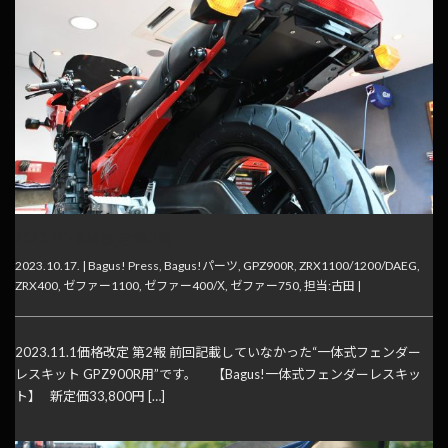
2023.11.1価格改定 第2報
2023.10.17. |
Bagus! Press
,
Bagus!パーツ
,
GPZ900R
,
ZRX1100/1200/DAEG
,
ZRX400
,
ゼファー1100
,
ゼファー400/Χ
,
ゼファー750
,
担当:古田
|
2023.11.1価格改定 第2報 前回記載していなかった“一体式フェンダー
レスキット GPZ900R用”です。 【Bagus!一体式フェンダーレスキッ
ト】 新定価33,800円 […]