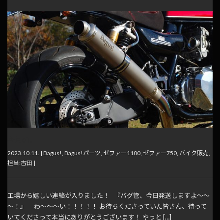
今月の。
2023.10.11. |
Bagus!
,
Bagus!パーツ
,
ゼファー1100
,
ゼファー750
,
バイク販売
,
担当:古田
|
工場から嬉しい連絡が入りました！ 『バグ管、今日発送しますよ～～
～！』 わ～～～い！！！！！ お待ちくださっていた皆さん、待って
いてくださって本当にありがとうございます！ やっと […]