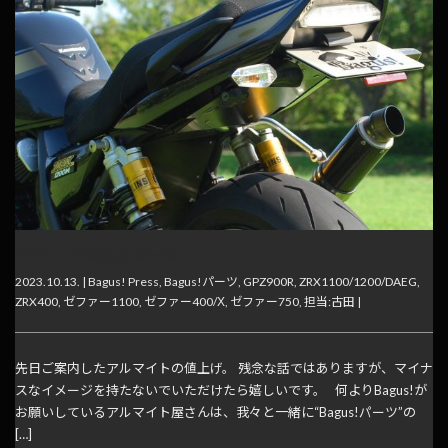
2023.11.1価格改定 第一報
2023.10.13. |
Bagus! Press
,
Bagus!パーツ
,
GPZ900R
,
ZRX1100/1200/DAEG
,
ZRX400
,
ゼファー1100
,
ゼファー400/Χ
,
ゼファー750
,
担当:古田
|
先日ご案内したアルマイトの値上げ。 残念な話ではありますが、マイナ
スなイメージを持たないでいただけたら嬉しいです。 何よりBagus!が
お願いしているアルマイト屋さんは、我々と一緒に“Bagus!パーツ”の
[…]