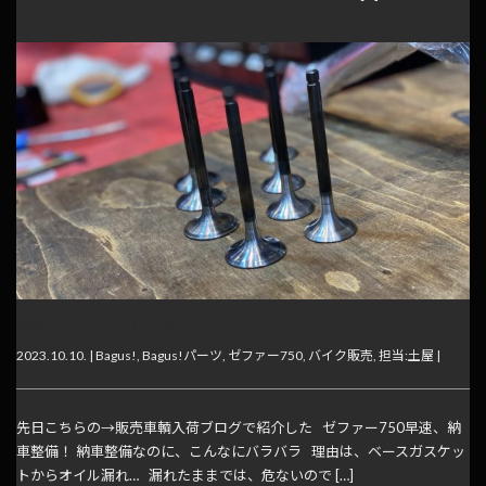
普通ここまでやりますか？
2023.10.10. |
Bagus!
,
Bagus!パーツ
,
ゼファー750
,
バイク販売
,
担当:土屋
|
先日こちらの→販売車輌入荷ブログで紹介した ゼファー750早速、納
車整備！ 納車整備なのに、こんなにバラバラ 理由は、ベースガスケッ
トからオイル漏れ… 漏れたままでは、危ないので […]