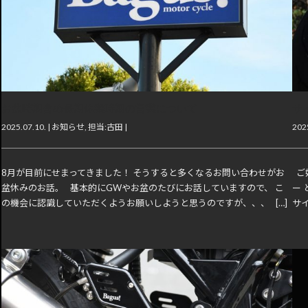
お盆時期含め長期休業時期の営業について
サ
2025.07.10. |
お知らせ
,
担当:古田
|
2025
8月が目前にせまってきました！ そうすると多くなるお問い合わせがお
ご好
盆休みのお話。 基本的にGWやお盆のたびにお話していますので、 こ
ー 
の機会に認識していただくようお願いしようと思うのですが、、、 […]
サイ