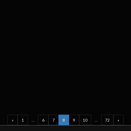
«
1
…
6
7
8
9
10
…
72
»