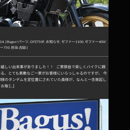
s!オイルクーラーKIT装着“ゼファーχ”納車！
14. |
Bagus!パーツ
,
GPZ750F
,
お知らせ
,
ゼファー1100
,
ゼファー400/
ー750
,
担当:古田
|
は嬉しい出来事がありました！！ ご家族皆で楽しくバイクに親
いる、とても素敵なご一家がお客様にいらっしゃるのですが、 今
那様のタンデムを定位置にされていた奥様が、なんと一念発起し
お取 […]