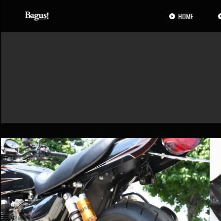
コ
ナ
ン
ビ
HOME
テ
ゲ
ン
ー
ツ
シ
へ
ョ
ス
ン
キ
に
ッ
移
プ
動