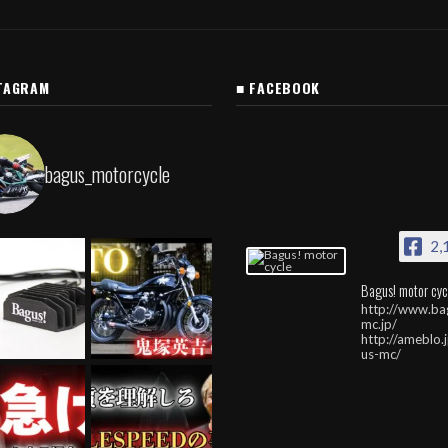
TAGRAM
■ FACEBOOK
bagus_motorcycle
2,
Bagus! motor cyc
http://www.ba
mc.jp/
http://ameblo.
us-mc/