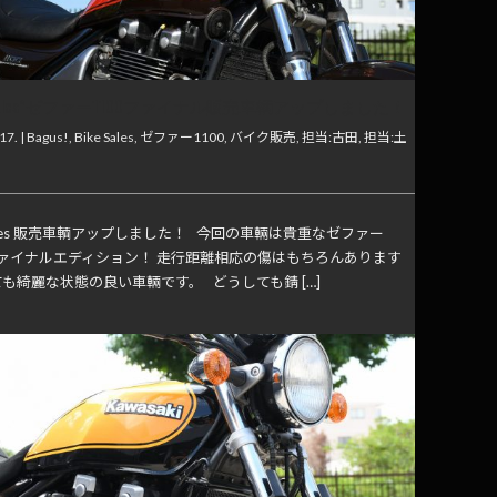
e Sales”ゼファー1100ファイナル販売車輌アップしました！
17. |
Bagus!
,
Bike Sales
,
ゼファー1100
,
バイク販売
,
担当:古田
,
担当:土
 Sales 販売車輌アップしました！ 今回の車輛は貴重なゼファー
ファイナルエディション！ 走行距離相応の傷はもちろんあります
も綺麗な状態の良い車輛です。 どうしても錆 […]