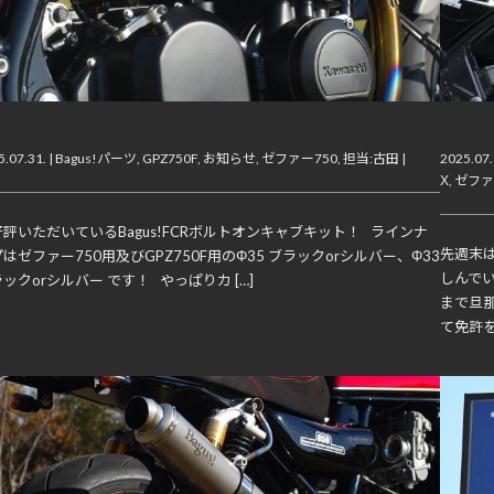
CR納期速報！長期欠品(フルキットのみ)が予想されます
Bagu
.07.31. |
Bagus!パーツ
,
GPZ750F
,
お知らせ
,
ゼファー750
,
担当:古田
|
2025.07.
Χ
,
ゼファ
評いただいているBagus!FCRボルトオンキャブキット！ ラインナ
先週末
はゼファー750用及びGPZ750F用のΦ35 ブラックorシルバー、Φ33
しんで
ックorシルバー です！ やっぱりカ […]
まで旦
て免許を