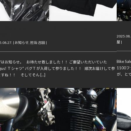
agus!製品をちょっとお安くご購入いただく方法～メンバーシ
“Bik
プ割引について
2025.08.
屋
|
.08.27. |
お知らせ
,
担当:古田
|
Bike
ずはお知らせ。 お待たせ致しました！！ ご要望いただいていた
1100
agus! Ｔシャツ” バグＴが入荷して参りました！！ 順次お届けして参
が、とて
すね！！ そしてそん […]