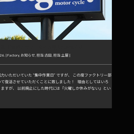
作業日”復活とサマータイム導入のお知らせ
26. |
Factory
,
お知らせ
,
担当:古田
,
担当:土屋
|
力いただいていた “集中作業日” ですが、 この度ファクトリー部
いて復活させていただくことに致しました！ 理由としてはいろ
りますが、 以前廃止にした時代には『火曜しか休みがない』とい