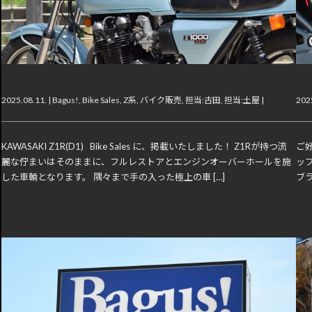
“Bike Sales”販売車輌アップしました！
F
2025.08.11. |
Bagus!
,
Bike Sales
,
Z系
,
バイク販売
,
担当:古田
,
担当:土屋
|
2025
KAWASAKI Z1R(D1) Bike Sales に、掲載いたしました！ Z1Rが持つ流
ご好
麗な佇まいはそのままに、フルレストアとエンジンオーバーホールを施
ップ
した車輌となります。 隅々まで手の入った極上の車 […]
ブラ