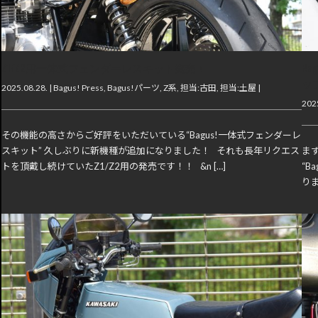
Z1/Z2用一体式フェンダーレスキット発売！
B
ッ
2025.08.28. |
Bagus! Press
,
Bagus!パーツ
,
Z系
,
担当:古田
,
担当:土屋
|
2025
その機能の高さからご好評をいただいている“Bagus!一体式フェンダーレ
スキット” 久しぶりに新機種が追加になりました！ それも長年リクエス
ま
トを頂戴し続けていたZ1/Z2用の発売です！！ &n […]
“B
りま