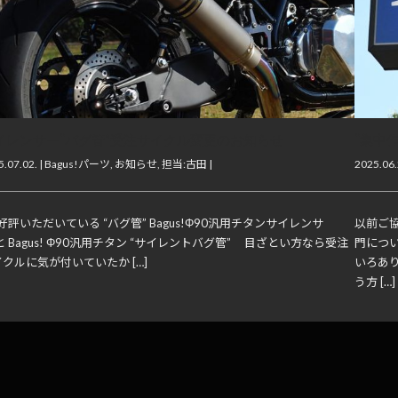
イレンサー“バグ管”受注サイクル変更のお知らせ
“集中
.07.02. |
Bagus!パーツ
,
お知らせ
,
担当:古田
|
2025.06.
評いただいている “バグ管” Bagus!Φ90汎用チタンサイレンサ
以前ご協
と Bagus! Φ90汎用チタン “サイレントバグ管” 目ざとい方なら受注
門につ
クルに気が付いていたか […]
いろあ
う方 […]