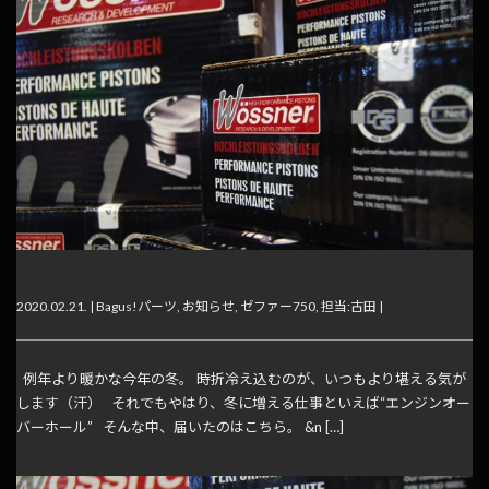
Bagus!ゼファー750用 850ccピストン入荷！
2020.02.21. |
Bagus!パーツ
,
お知らせ
,
ゼファー750
,
担当:古田
|
例年より暖かな今年の冬。 時折冷え込むのが、いつもより堪える気が
します（汗） それでもやはり、冬に増える仕事といえば“エンジンオー
バーホール” そんな中、届いたのはこちら。 &n […]