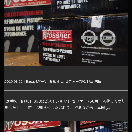
Bagus! 850ccピストンフルキット
2019.08.22. |
Bagus!パーツ
,
お知らせ
,
ゼファー750
,
担当:古田
|
定番の “Bagus! 850ccピストンキット ゼファー750用” 入荷して参り
ました！ 前回お知らせしたとおり、 残念ながら、本国 […]