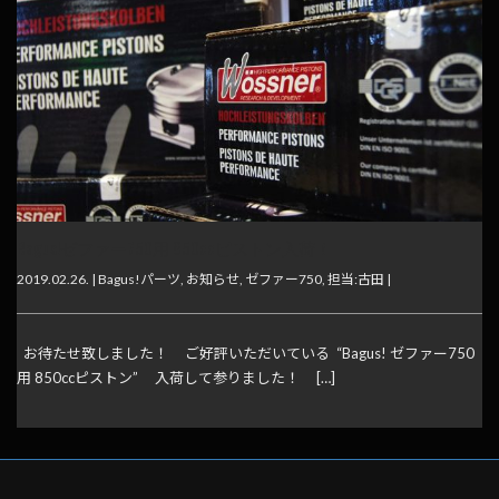
Bagus!ゼファー750用 850ccピストン入荷！
2019.02.26. |
Bagus!パーツ
,
お知らせ
,
ゼファー750
,
担当:古田
|
お待たせ致しました！ ご好評いただいている “Bagus! ゼファー750
用 850ccピストン” 入荷して参りました！ […]