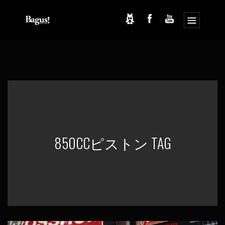
コ
ナ
ン
ビ
テ
ゲ
ン
ー
ツ
シ
へ
ョ
ス
ン
キ
に
ッ
移
プ
動
850CCピストン TAG