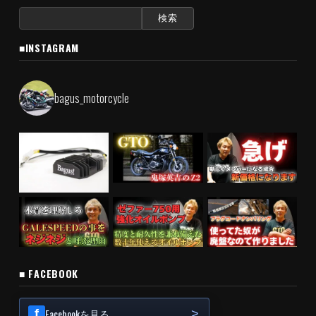
検
索:
■INSTAGRAM
bagus_motorcycle
■ FACEBOOK
Facebookを見る