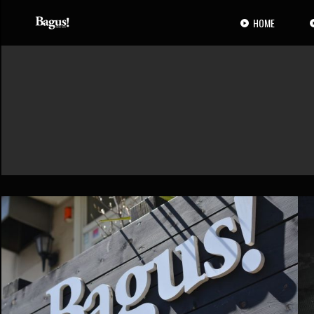
コ
ナ
ン
ビ
HOME
テ
ゲ
ン
ー
ツ
シ
へ
ョ
ス
ン
キ
に
ッ
移
プ
動