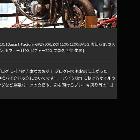
め！
10. |
Bagus!
,
Factory
,
GPZ900R
,
ZRX1100/1200/DAEG
,
お知らせ
,
カス
ン
,
ゼファー1100
,
ゼファー750
,
ブログ
,
担当:本間
|
ブログに引き続き車検のお話！ ブログ内でもお話に上がった
s!車検バイクドックについてです！ バイク操作におけるオイルや
グなど重要パーツの交換や、命を預けるブレーキ周り等の […]