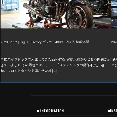
お任せください！
車
2023.06.19. |
Bagus!
,
Factory
,
ゼファー400/Χ
,
ブログ
,
担当:本間
|
2023
車検バイクドックで入庫してきたZEPHYRχ 実は以前からとある問題が起
新
きていました その問題とは、、 「ステアリングの動作不良」 通
ぜひ
常、フロントタイヤを浮かせた状 […]
■ INFORMATION
■INS