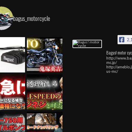
bagus_motorcycle
2,
Bagus! motor cyc
http://www.ba
mc.jp/
http://ameblo.
us-mc/