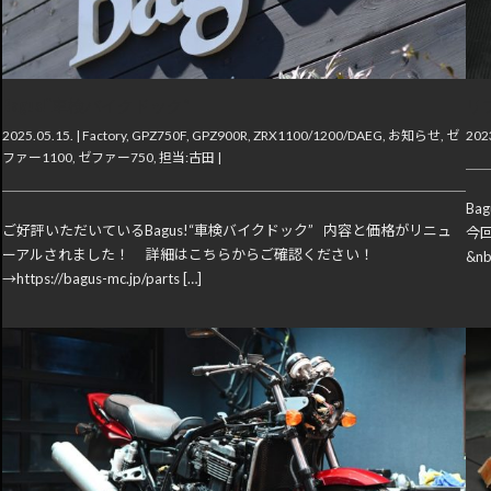
Bagus!“車検バイクドック”
リ
2025.05.15. |
Factory
,
GPZ750F
,
GPZ900R
,
ZRX1100/1200/DAEG
,
お知らせ
,
ゼ
2023
ファー1100
,
ゼファー750
,
担当:古田
|
B
ご好評いただいているBagus!“車検バイクドック” 内容と価格がリニュ
今
ーアルされました！ 詳細はこちらからご確認ください！
&nb
→https://bagus-mc.jp/parts […]