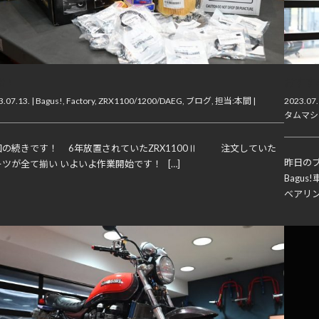
始！
おすす
.07.13. |
Bagus!
,
Factory
,
ZRX1100/1200/DAEG
,
ブログ
,
担当:本間
|
2023.07.
タムマシ
回の続きです！ 6年放置されていたZRX1100Ⅱ 注文していた
昨日の
ツが全て揃い いよいよ作業開始です！ […]
Bagu
ベアリン