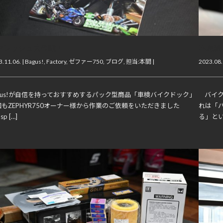
フレッシュ大作戦！
不思議
.11.06. |
Bagus!
,
Factory
,
ゼファー750
,
ブログ
,
担当:本間
|
2023.08.
agus!が自信を持っておすすめするパック型商品「車検バイクドック」
バイク
回もZEPHYR750オーナー様から作業のご依頼をいただきました
れは「
sp […]
る」とい