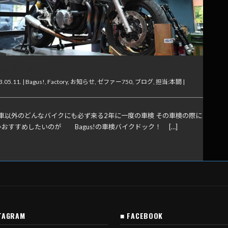
検の際には！
.05.11. |
Bagus!
,
Factory
,
お知らせ
,
ゼファー750
,
ブログ
,
担当:本間
|
車以外のどんなバイクにも必ず来る2年に一度の車検 その車検の際に
おすすめしたいのが Bagus!の車検バイクドック！ […]
TAGRAM
■ FACEBOOK