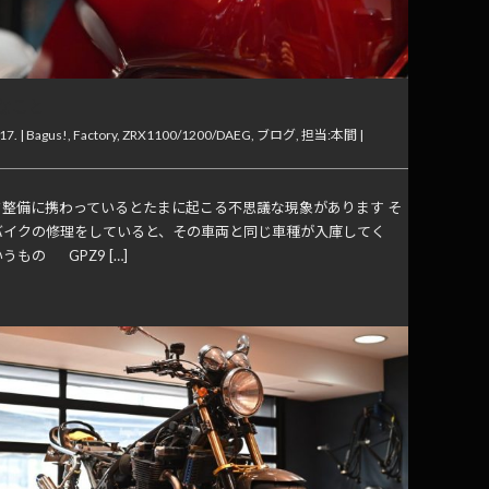
なこと
17. |
Bagus!
,
Factory
,
ZRX1100/1200/DAEG
,
ブログ
,
担当:本間
|
整備に携わっているとたまに起こる不思議な現象があります そ
バイクの修理をしていると、その車両と同じ車種が入庫してく
うもの GPZ9 […]