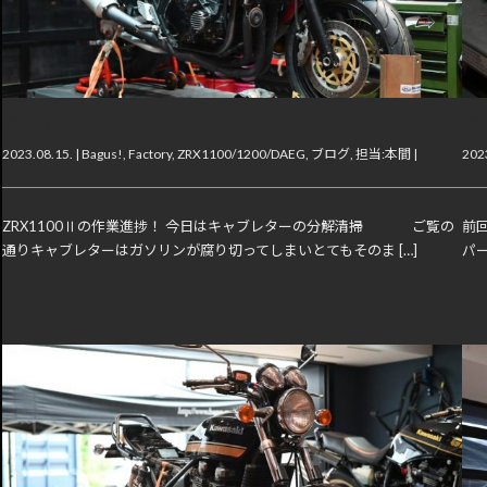
真っ白
開
2023.08.15. |
Bagus!
,
Factory
,
ZRX1100/1200/DAEG
,
ブログ
,
担当:本間
|
2023
ZRX1100Ⅱの作業進捗！ 今日はキャブレターの分解清掃 ご覧の
前
通りキャブレターはガソリンが腐り切ってしまいとてもそのま […]
パー