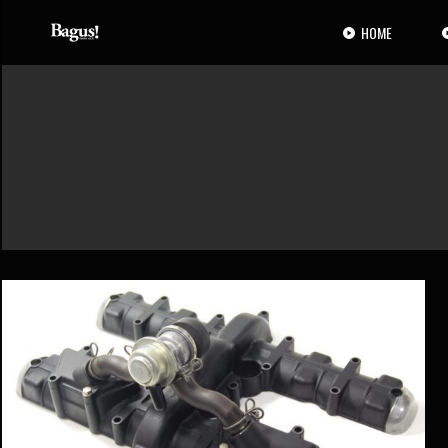
コ
ナ
ン
ビ
HOME
テ
ゲ
ン
ー
ツ
シ
へ
ョ
ス
ン
キ
に
ッ
移
プ
動