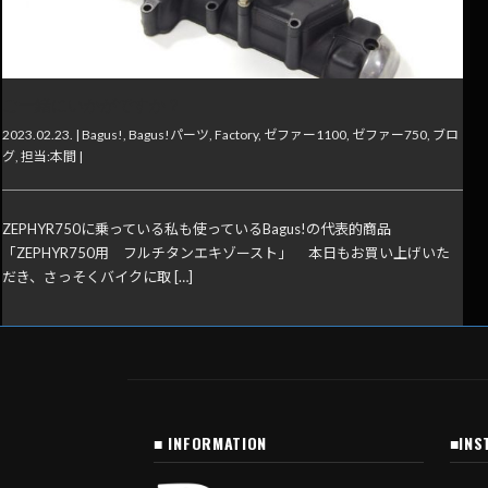
ご一緒にいかがですか？
2023.02.23. |
Bagus!
,
Bagus!パーツ
,
Factory
,
ゼファー1100
,
ゼファー750
,
ブロ
グ
,
担当:本間
|
ZEPHYR750に乗っている私も使っているBagus!の代表的商品
「ZEPHYR750用 フルチタンエキゾースト」 本日もお買い上げいた
だき、さっそくバイクに取 […]
■ INFORMATION
■INS