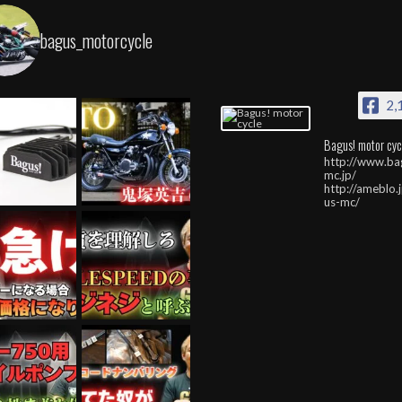
bagus_motorcycle
2,
Bagus! motor cyc
http://www.ba
mc.jp/
http://ameblo.
us-mc/