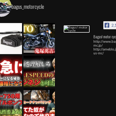
bagus_motorcycle
2,
Bagus! motor cyc
http://www.ba
mc.jp/
http://ameblo.
us-mc/