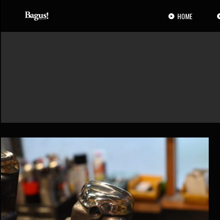
コ
ナ
ン
ビ
HOME
テ
ゲ
ン
ー
ツ
シ
へ
ョ
ス
ン
キ
に
ッ
移
プ
動