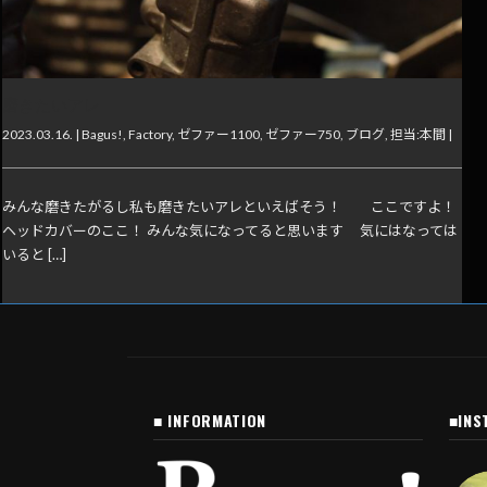
磨きたいアレ
2023.03.16. |
Bagus!
,
Factory
,
ゼファー1100
,
ゼファー750
,
ブログ
,
担当:本間
|
みんな磨きたがるし私も磨きたいアレといえばそう！ ここですよ！
ヘッドカバーのここ！ みんな気になってると思います 気にはなっては
いると […]
■ INFORMATION
■INS