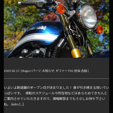
続・入荷情報！
2023.02.17. |
Bagus!パーツ
,
お知らせ
,
ゼファー750
,
担当:古田
|
いよいよ新店舗のオープン日が決まりました！ 身が引き締まる想いでい
っぱいです。 移転のスケジュールや所在地などはあらためてきちんと
ご案内させていただきますので、情報解禁までもう少しお待ち下さい
ね。 &nbs […]