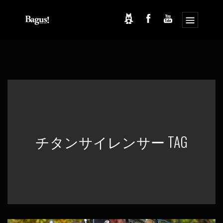
コ
ナ
ン
ビ
テ
ゲ
ン
ー
ツ
シ
へ
ョ
ス
ン
キ
に
ッ
移
プ
動
チタンサイレンサー TAG