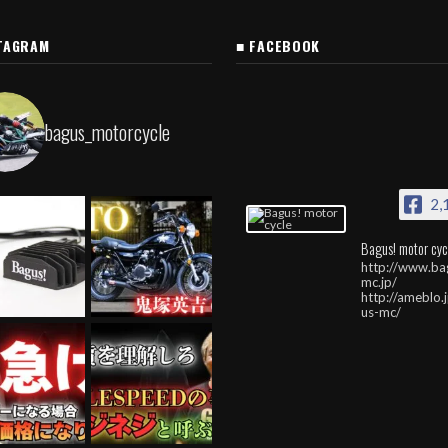
TAGRAM
■ FACEBOOK
bagus_motorcycle
2,
Bagus! motor cyc
http://www.ba
mc.jp/
http://ameblo.
us-mc/