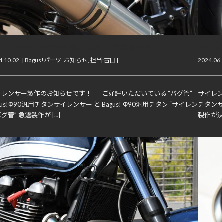
イレンサー“バグ管”今週いっぱいご予約受付中！
サイレ
.10.02. |
Bagus!パーツ
,
お知らせ
,
担当:古田
|
2024.06.
イレンサー製作のお知らせです！ ご好評いただいている “バグ管”
サイレン
gus!Φ90汎用チタンサイレンサー と Bagus! Φ90汎用チタン “サイレン
チタンサ
グ管” 急遽製作が […]
製作が決