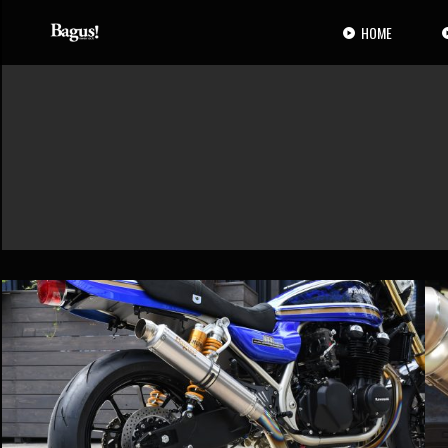
コ
ナ
ン
ビ
HOME
テ
ゲ
ン
ー
ツ
シ
へ
ョ
ス
ン
キ
に
ッ
移
プ
動