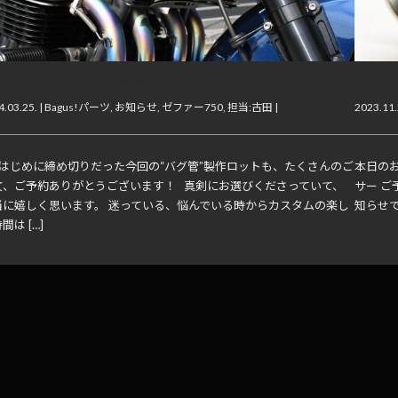
Bagus!オイルクーラー”進捗のご案内
“バグ
.03.25. |
Bagus!パーツ
,
お知らせ
,
ゼファー750
,
担当:古田
|
2023.11.
月はじめに締め切りだった今回の“バグ管”製作ロットも、たくさんのご
本日のお
文、ご予約ありがとうございます！ 真剣にお選びくださっていて、
サー 
当に嬉しく思います。 迷っている、悩んでいる時からカスタムの楽し
知らせで
間は […]