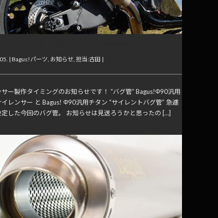
ンサー“バグ管”今週いっぱいご予約受付中！
05. |
Bagus!パーツ
,
お知らせ
,
担当:古田
|
サー製作タイミングのお知らせです！ “バグ管” Bagus!Φ90汎用
イレンサー と Bagus! Φ90汎用チタン “サイレントバグ管” 急遽
定した今回のバグ管。 お知らせは見送ろうかと思ったの […]