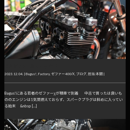
若きゼファー乗りたち Vol. 2
2023.12.04. |
Bagus!
,
Factory
,
ゼファー400/Χ
,
ブログ
,
担当:本間
|
Bagus!にある若者のゼファーχが積車で到着 中古で買ったは良いも
ののエンジンは1気筒燃えておらず、スパークプラグは斜めに入ってい
る始末 &nbsp […]