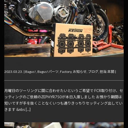
値上げ前に
2023.03.23. |
Bagus!
,
Bagus!パーツ
,
Factory
,
お知らせ
,
ブログ
,
担当:本間
|
月曜日のツーリングに間に合わせたいというご希望で FCR取り付け、セ
ッティングのご依頼のZEPHYR750が本日入庫しました お預かり期間は
短いですが手を抜くことなくいつも通りきっちりセッティング出してい
きます &nbs […]