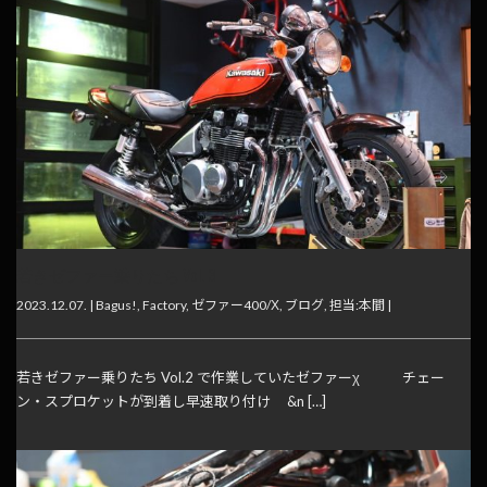
若きゼファー乗りたち Vol. 3
2023.12.07. |
Bagus!
,
Factory
,
ゼファー400/Χ
,
ブログ
,
担当:本間
|
若きゼファー乗りたち Vol.2 で作業していたゼファーχ チェー
ン・スプロケットが到着し早速取り付け &n […]