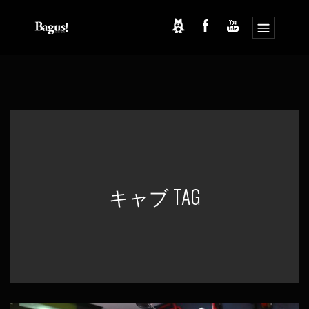
コ
ナ
ン
ビ
テ
ゲ
ン
ー
ツ
シ
へ
ョ
ス
ン
キ
に
ッ
移
プ
動
キャブ TAG