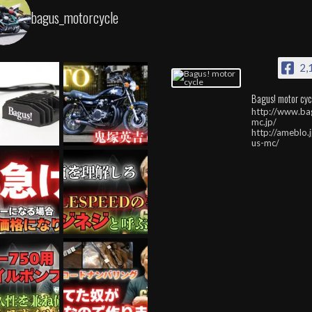
bagus_motorcycle
2,
Bagus! motor cyc
http://www.ba
mc.jp/
http://ameblo.
us-mc/