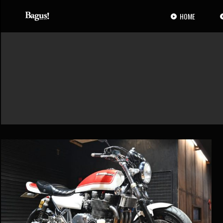
コ
ナ
ン
ビ
HOME
テ
ゲ
ン
ー
ツ
シ
へ
ョ
ス
ン
キ
に
ッ
移
プ
動