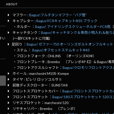
ABOUT
マフラー :
Bagus!フルチタンマフラー “バグ管”
キャブレター :
Bagus!FCRキャブキットΦ35 ブラック
・ホルダー ：
Bagus! アイドリングスクリューホルダーFCR用
キャッチタンク：
Bagus!キャッチタンク＆専用小物入れ＆削
すい
(一部FCRキットに付属)
足回り ：
Bagus! ゼファー750 オーリンズボルトオンフルキット
・ステム ：
Bagus!オフセットステムキットΦ43
・フロントフォーク : ÖHLINS （オーリンズ43Φ）
・フロントブレーキ : Brembo （ブレンボ4P 幻）& Bagus
・フロントアクスルシャフト：
Bagus!クロモリフロントアク
ホイール : marchesini M10S-Kompe
タイヤ : ピレリ ロッソコルサⅡ
前後ディスクローター：SUNSTAR
フロントスプロケットカバー：
Bagus!フロントスプロケット
フロントスプロケット ：
Bagus!180スプロケットセット 52
リヤスプロケット：marchesini 520
リヤキャリパー : Brembo （ブレンボ）