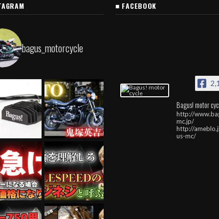
TAGRAM
■ FACEBOOK
bagus_motorcycle
2,
Bagus! motor cyc
http://www.ba
mc.jp/
http://ameblo.
us-mc/