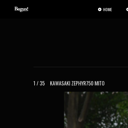
コ
ナ
ン
ビ
HOME
テ
ゲ
ン
ー
ツ
シ
へ
ョ
ス
ン
キ
に
ッ
移
プ
動
1 / 35 KAWASAKI ZEPHYR750 MITO