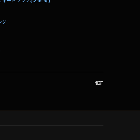
ーサポート ブレンボ84mm用
ング
ト
NEXT